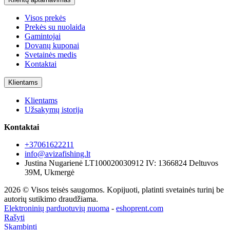
Visos prekės
Prekės su nuolaida
Gamintojai
Dovanų kuponai
Svetainės medis
Kontaktai
Klientams
Klientams
Užsakymų istorija
Kontaktai
+37061622211
info@avizafishing.lt
Justina Nugarienė LT100020030912 IV: 1366824 Deltuvos
39M, Ukmergė
2026 © Visos teisės saugomos. Kopijuoti, platinti svetainės turinį be
autorių sutikimo draudžiama.
Elektroninių parduotuvių nuoma
-
eshoprent.com
Rašyti
Skambinti