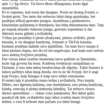
apie 1,1 kg ešerys. Tai buvo tikras džiaugsmas, kurio ilgai
nepamiršiu.
Po to supratau, kad noriu dar daugiau. Noriu ne tiesiog žvejoti, o
žvejoti gerai. Tuo metu dar nebuvau labai daug apsiskaitęs, bet
pradėjau ieškoti geresnės įrangos, skambinau į parduotuves,
klausinėjau pažįstamų ir domėjausi, kas būtų tinkamiausia man. Taip
po truputį atsirado rimtesnė įranga, geresnis supratimas ir dar
didesnis noras gilintis į avižadrebį.
Vėliau jau prasidėjo ir pirmi užsakymai, pirmos aviželės, pirmi
masalai, ir vis daugiau bandymų. Atsirado ir TikTok kanalas,
kuriame pradėjau dalintis savo įspūdžiais. Tai man buvo naujas ir
labai įdomus etapas, nes iki tol net negalvojau, kad kada nors turėsiu
savo atskirą žvejybos projektą.
Dar vienas labai svarbus momentas buvo pažintis su žmonėmis,
kurie irgi gyvena šia tema. Kadrėnų tvenkinyje susipažinau su
Dariumi, ir nuo tada mūsų bendravimas tik stiprėjo. Tokie žmonės ir
tokios pažintys labai daug duoda, nes tu ne tik žvejoji, bet ir augi
kaip žvejys, kaip žmogus ir kaip savo srities entuziastas.
Iš esmės taip ir prasidėjo mano kelias į avižadrebį. Nuo karpių
žūklės, nuo ilgesnių laukimų, nuo domėjimosi, nuo pirmų bandymų,
klaidų, emocijų ir pirmų rimtesnių laimikių. Tai nebuvo vienos
dienos sprendimas — viskas vyko palaipsniui. Bet dabar galiu
pasakyti tik tiek: avižadrebis tapo labai svarbia mano žvejybos
dalimi, o visa ši kelionė man pačiam yra labai brangi.