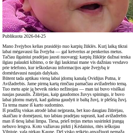
Publikuota 2026-04-25
Mano žvejybos kelias prasidėjo nuo karpių žūklės. Kurį laiką tikrai
labai mėgavausi šia žvejyba — gal ketverius ar penkerius metus.
Tačiau ilgainiui pradėjau jausti nuovargį: karpių žūklėje dažnai tenka
ilgiau palaukti kibimo, o tie ilgi laukimai mane vis dažniau vesdavo
prie telefono, kur ieškodavau informacijos apie žvejybą ir
domėdavausi naujais dalykais.
Būtent tada aptikau vieną labai įdomų kanalą Ovidijus Putna, ir
Avižadrebis. Jame pirmą kartą rimčiau pamačiau avižadrebio temą.
Tuo metu apie ją beveik nieko nežinojau — man tai buvo visiškai
naujas pasaulis. Žiūrėjau, kaip gaudomos žuvys spiningu, ir buvo
labai įdomu matyti, kad galima gaudyti ir baltą žuvį, ir plėšrią žuvį.
Ta tema mane iš karto sudomino.
Iš pradžių viskas atrodė labai neįprasta, bet kuo daugiau žiūrėjau,
skaičiau ir domėjausi, tuo labiau pradėjau suprasti, kad avižadrebis
man iš tiesų labai limpa. Tiesa, prieš trejus metus susirinkti įrangą
nebuvo lengva. Koto važiavau pirkti į Kėdainius, ritės ieškojau
Vilniuje, valą pirkau Kaune. Dėl visko reikėjo apvažiuoti nemažą