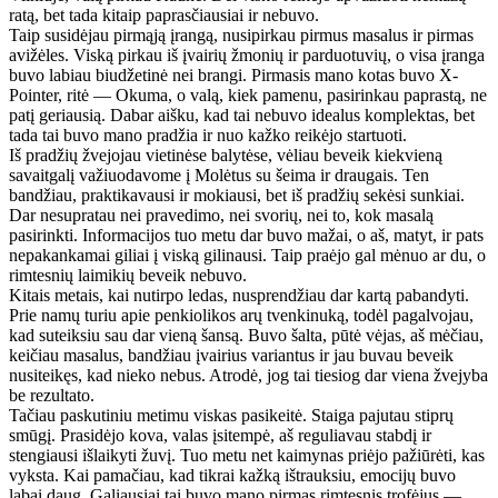
ratą, bet tada kitaip paprasčiausiai ir nebuvo.
Taip susidėjau pirmąją įrangą, nusipirkau pirmus masalus ir pirmas
avižėles. Viską pirkau iš įvairių žmonių ir parduotuvių, o visa įranga
buvo labiau biudžetinė nei brangi. Pirmasis mano kotas buvo X-
Pointer, ritė — Okuma, o valą, kiek pamenu, pasirinkau paprastą, ne
patį geriausią. Dabar aišku, kad tai nebuvo idealus komplektas, bet
tada tai buvo mano pradžia ir nuo kažko reikėjo startuoti.
Iš pradžių žvejojau vietinėse balytėse, vėliau beveik kiekvieną
savaitgalį važiuodavome į Molėtus su šeima ir draugais. Ten
bandžiau, praktikavausi ir mokiausi, bet iš pradžių sekėsi sunkiai.
Dar nesupratau nei pravedimo, nei svorių, nei to, kok masalą
pasirinkti. Informacijos tuo metu dar buvo mažai, o aš, matyt, ir pats
nepakankamai giliai į viską gilinausi. Taip praėjo gal mėnuo ar du, o
rimtesnių laimikių beveik nebuvo.
Kitais metais, kai nutirpo ledas, nusprendžiau dar kartą pabandyti.
Prie namų turiu apie penkiolikos arų tvenkinuką, todėl pagalvojau,
kad suteiksiu sau dar vieną šansą. Buvo šalta, pūtė vėjas, aš mėčiau,
keičiau masalus, bandžiau įvairius variantus ir jau buvau beveik
nusiteikęs, kad nieko nebus. Atrodė, jog tai tiesiog dar viena žvejyba
be rezultato.
Tačiau paskutiniu metimu viskas pasikeitė. Staiga pajutau stiprų
smūgį. Prasidėjo kova, valas įsitempė, aš reguliavau stabdį ir
stengiausi išlaikyti žuvį. Tuo metu net kaimynas priėjo pažiūrėti, kas
vyksta. Kai pamačiau, kad tikrai kažką ištrauksiu, emocijų buvo
labai daug. Galiausiai tai buvo mano pirmas rimtesnis trofėjus —