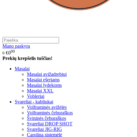
Mano paskyra
00
€0
0
Prekių krepšelis tuščias!
Masalai
Masalai avižadrebiui
Masalai ešeriams
Masalai lydekoms
Masalai XXL
Vobleriai
Svareliai - kabliukai
Volframinės avižėlės
Volframinės čeburaškos
Švininės čeburaškos
Svareliai DROP SHOT
Svareliai JIG-RIG
Carolina sistemėlė