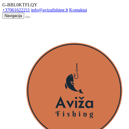
G-BBL0KTFLQY
+37061622211
info@avizafishing.lt
Kontaktai
Navigacija