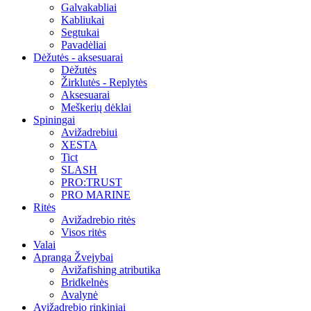
Galvakabliai
Kabliukai
Segtukai
Pavadėliai
Dėžutės - aksesuarai
Dėžutės
Žirklutės - Replytės
Aksesuarai
Meškerių dėklai
Spiningai
Avižadrebiui
XESTA
Tict
SLASH
PRO:TRUST
PRO MARINE
Ritės
Avižadrebio ritės
Visos ritės
Valai
Apranga Žvejybai
Avižafishing atributika
Bridkelnės
Avalynė
Avižadrebio rinkiniai