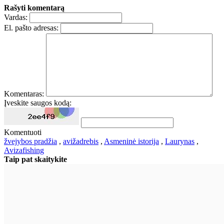
Rašyti komentarą
Vardas:
El. pašto adresas:
Komentaras:
Įveskite saugos kodą:
Komentuoti
žvejybos pradžia
,
avižadrebis
,
Asmeninė istorija
,
Laurynas
,
Avizafishing
Taip pat skaitykite