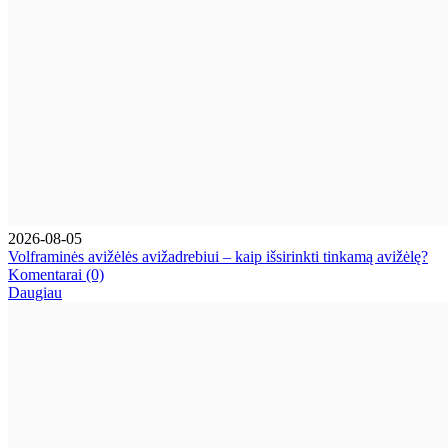
2026-08-05
Volframinės avižėlės avižadrebiui – kaip išsirinkti tinkamą avižėlę?
Komentarai (0)
Daugiau