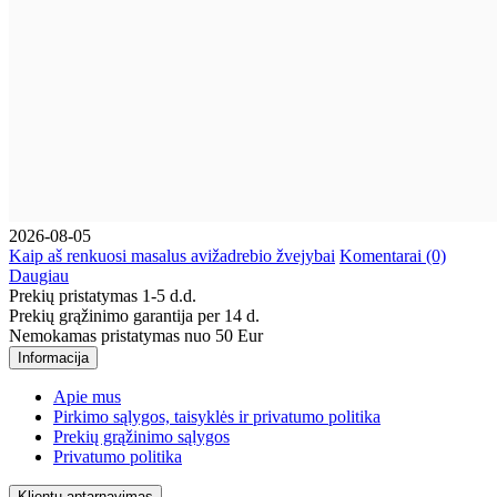
2026-08-05
Kaip aš renkuosi masalus avižadrebio žvejybai
Komentarai (0)
Daugiau
Prekių pristatymas 1-5 d.d.
Prekių grąžinimo garantija per 14 d.
Nemokamas pristatymas nuo 50 Eur
Informacija
Apie mus
Pirkimo sąlygos, taisyklės ir privatumo politika
Prekių grąžinimo sąlygos
Privatumo politika
Klientų aptarnavimas