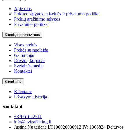
Apie mus
Pirkimo sąlygos, taisyklės ir privatumo politika
Prekių grąžinimo sąlygos
Privatumo politika
Klientų aptarnavimas
Visos prekės
Prekės su nuolaida
Gamintojai
Dovanų kuponai
Svetainės medis
Kontaktai
Klientams
Klientams
Užsakymų istorija
Kontaktai
+37061622211
info@avizafishing.lt
Justina Nugarienė LT100020030912 IV: 1366824 Deltuvos