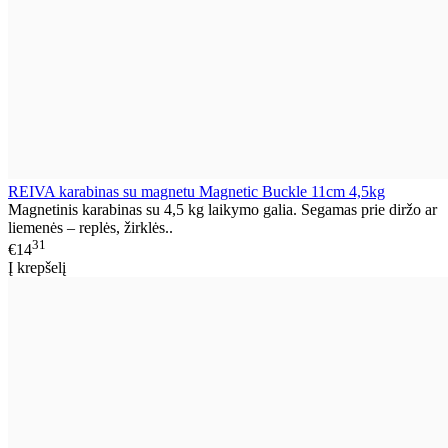
REIVA karabinas su magnetu Magnetic Buckle 11cm 4,5kg
Magnetinis karabinas su 4,5 kg laikymo galia. Segamas prie diržo ar
liemenės – replės, žirklės..
31
€14
Į krepšelį