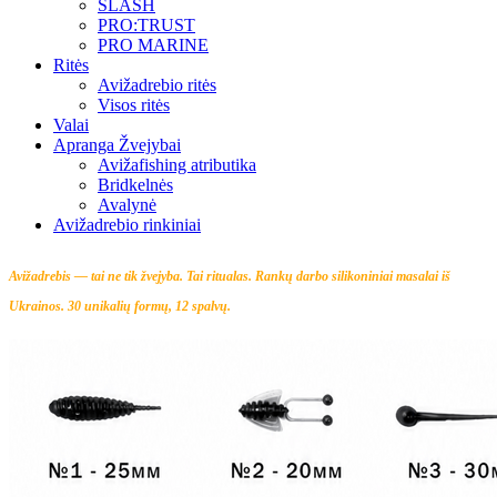
SLASH
PRO:TRUST
PRO MARINE
Ritės
Avižadrebio ritės
Visos ritės
Valai
Apranga Žvejybai
Avižafishing atributika
Bridkelnės
Avalynė
Avižadrebio rinkiniai
Avižadrebis — tai ne tik žvejyba. Tai ritualas.
Rankų darbo silikoniniai masalai iš
Ukrainos. 30 unikalių formų, 12 spalvų.