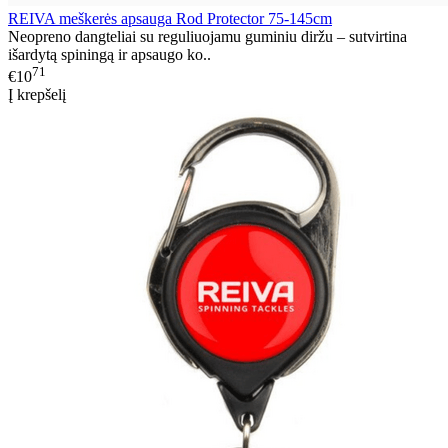
REIVA meškerės apsauga Rod Protector 75-145cm
Neopreno dangteliai su reguliuojamu guminiu diržu – sutvirtina
išardytą spiningą ir apsaugo ko..
71
€10
Į krepšelį