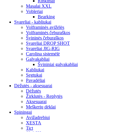
Rinkiniai
Masalai XXL
Vobleriai
Bearking
Svareliai - kabliukai
Volframinės avižėlės
Volframinės čeburaškos
Švininės čeburaškos
Svareliai DROP SHOT
Svareliai JIG-RIG
Carolina sistemėlė
Galvakabliai
Švininiai galvakabliai
Kabliukai
Segtukai
Pavadėliai
Dėžutės - aksesuarai
Dėžutės
Žirklutės - Replytės
Aksesuarai
Meškerių dėklai
Spiningai
Avižadrebiui
XESTA
Tict