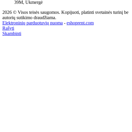
39M, Ukmergė
2026 © Visos teisės saugomos. Kopijuoti, platinti svetainės turinį be
autorių sutikimo draudžiama.
Elektroninių parduotuvių nuoma
-
eshoprent.com
Rašyti
Skambinti