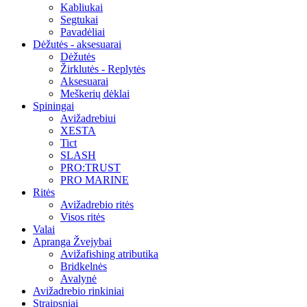
Kabliukai
Segtukai
Pavadėliai
Dėžutės - aksesuarai
Dėžutės
Žirklutės - Replytės
Aksesuarai
Meškerių dėklai
Spiningai
Avižadrebiui
XESTA
Tict
SLASH
PRO:TRUST
PRO MARINE
Ritės
Avižadrebio ritės
Visos ritės
Valai
Apranga Žvejybai
Avižafishing atributika
Bridkelnės
Avalynė
Avižadrebio rinkiniai
Straipsniai