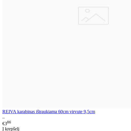
REIVA karabinas ištraukiama 60cm virvute 9,5cm
..
86
€3
Į krepšelį