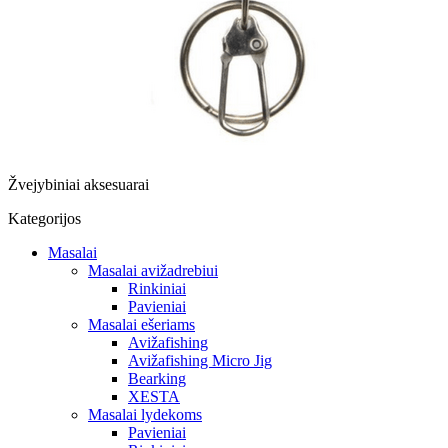
Žvejybiniai aksesuarai
Kategorijos
Masalai
Masalai avižadrebiui
Rinkiniai
Pavieniai
Masalai ešeriams
Avižafishing
Avižafishing Micro Jig
Bearking
XESTA
Masalai lydekoms
Pavieniai