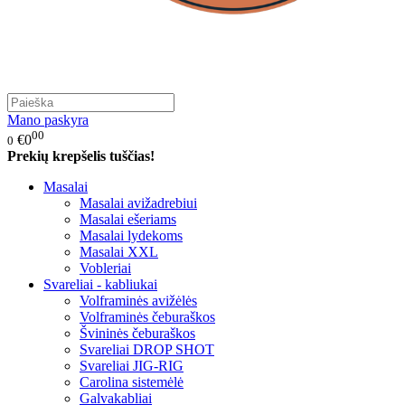
Mano paskyra
00
€0
0
Prekių krepšelis tuščias!
Masalai
Masalai avižadrebiui
Masalai ešeriams
Masalai lydekoms
Masalai XXL
Vobleriai
Svareliai - kabliukai
Volframinės avižėlės
Volframinės čeburaškos
Švininės čeburaškos
Svareliai DROP SHOT
Svareliai JIG-RIG
Carolina sistemėlė
Galvakabliai