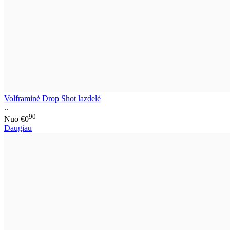
Volframinė Drop Shot lazdelė
..
90
Nuo
€0
Daugiau