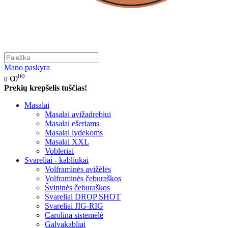
Mano paskyra
00
€0
0
Prekių krepšelis tuščias!
Masalai
Masalai avižadrebiui
Masalai ešeriams
Masalai lydekoms
Masalai XXL
Vobleriai
Svareliai - kabliukai
Volframinės avižėlės
Volframinės čeburaškos
Švininės čeburaškos
Svareliai DROP SHOT
Svareliai JIG-RIG
Carolina sistemėlė
Galvakabliai