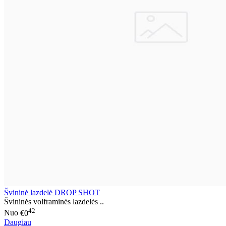
Švininė lazdelė DROP SHOT
Švininės volframinės lazdelės ..
42
Nuo
€0
Daugiau