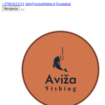
+37061622211
info@avizafishing.lt
Kontaktai
Navigacija