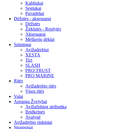
Kabliukai
Segtukai
Pavadėliai
Dėžutės - aksesuarai
Dėžutės
Žirklutės - Replytės
Aksesuarai
Meškerių dėklai
Spiningai
Avižadrebiui
XESTA
Tict
SLASH
PRO:TRUST
PRO MARINE
Ritės
Avižadrebio ritės
Visos ritės
Valai
Apranga Žvejybai
Avižafishing atributika
Bridkelnės
Avalynė
Avižadrebio rinkiniai
Straipsniai