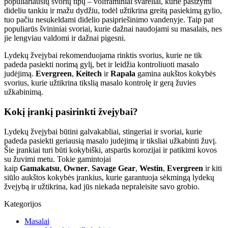
populiariausių svorių tipų – volframiniai svareliai, kurie pasižymi
dideliu tankiu ir mažu dydžiu, todėl užtikrina greitą pasiekimą gylio,
tuo pačiu nesukeldami didelio pasipriešinimo vandenyje. Taip pat
populiarūs švininiai svoriai, kurie dažnai naudojami su masalais, nes
jie lengviau valdomi ir dažnai pigesni.
Lydekų žvejybai rekomenduojama rinktis svorius, kurie ne tik
padeda pasiekti norimą gylį, bet ir leidžia kontroliuoti masalo
judėjimą.
Evergreen
,
Keitech
ir
Rapala
gamina aukštos kokybės
svorius, kurie užtikrina tikslią masalo kontrolę ir gerą žuvies
užkabinimą.
Kokį įrankį pasirinkti žvejybai?
Lydekų žvejybai būtini galvakabliai, stingeriai ir svoriai, kurie
padeda pasiekti geriausią masalo judėjimą ir tiksliai užkabinti žuvį.
Šie įrankiai turi būti kokybiški, atsparūs korozijai ir patikimi kovos
su žuvimi metu. Tokie gamintojai
kaip
Gamakatsu
,
Owner
,
Savage Gear
,
Westin
,
Evergreen
ir kiti
siūlo aukštos kokybės įrankius, kurie garantuoja sėkmingą lydekų
žvejybą ir užtikrina, kad jūs niekada nepraleisite savo grobio.
Kategorijos
Masalai