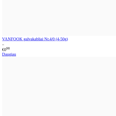
VANFOOK galvakabliai Nr.4/0 (4-50g)
..
98
€0
Daugiau