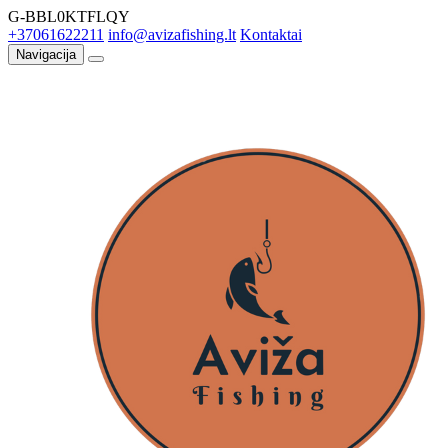
G-BBL0KTFLQY
+37061622211
info@avizafishing.lt
Kontaktai
Navigacija