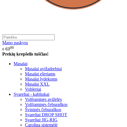
Mano paskyra
00
€0
0
Prekių krepšelis tuščias!
Masalai
Masalai avižadrebiui
Masalai ešeriams
Masalai lydekoms
Masalai XXL
Vobleriai
Svareliai - kabliukai
Volframinės avižėlės
Volframinės čeburaškos
Švininės čeburaškos
Svareliai DROP SHOT
Svareliai JIG-RIG
Carolina sistemėlė