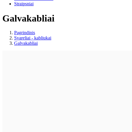
Straipsniai
Galvakabliai
Pagrindinis
Svareliai - kabliukai
Galvakabliai