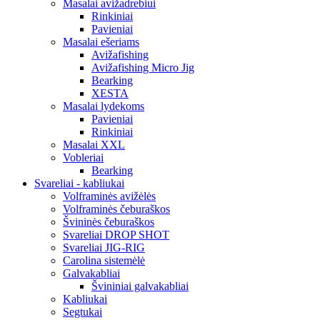
Masalai avižadrebiui
Rinkiniai
Pavieniai
Masalai ešeriams
Avižafishing
Avižafishing Micro Jig
Bearking
XESTA
Masalai lydekoms
Pavieniai
Rinkiniai
Masalai XXL
Vobleriai
Bearking
Svareliai - kabliukai
Volframinės avižėlės
Volframinės čeburaškos
Švininės čeburaškos
Svareliai DROP SHOT
Svareliai JIG-RIG
Carolina sistemėlė
Galvakabliai
Švininiai galvakabliai
Kabliukai
Segtukai