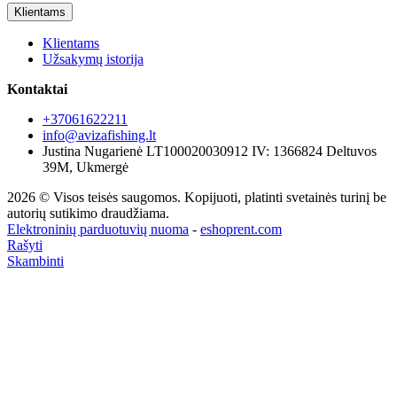
Klientams
Klientams
Užsakymų istorija
Kontaktai
+37061622211
info@avizafishing.lt
Justina Nugarienė LT100020030912 IV: 1366824 Deltuvos
39M, Ukmergė
2026 © Visos teisės saugomos. Kopijuoti, platinti svetainės turinį be
autorių sutikimo draudžiama.
Elektroninių parduotuvių nuoma
-
eshoprent.com
Rašyti
Skambinti