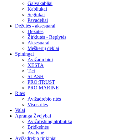
Galvakabliai
Kabliukai
Segtukai
Pavadėliai
Dėžutės - aksesuarai
Dėžutės
Žirklutės - Replytės
Aksesuarai
Meškerių dėklai
Spiningai
Avižadrebiui
XESTA
Tict
SLASH
PRO:TRUST
PRO MARINE
Ritės
Avižadrebio ritės
Visos ritės
Valai
Apranga Žvejybai
Avižafishing atributika
Bridkelnės
Avalynė
Avižadrebio rinkiniai