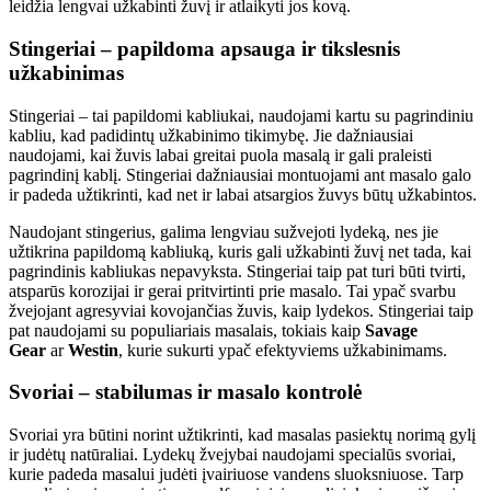
leidžia lengvai užkabinti žuvį ir atlaikyti jos kovą.
Stingeriai – papildoma apsauga ir tikslesnis
užkabinimas
Stingeriai – tai papildomi kabliukai, naudojami kartu su pagrindiniu
kabliu, kad padidintų užkabinimo tikimybę. Jie dažniausiai
naudojami, kai žuvis labai greitai puola masalą ir gali praleisti
pagrindinį kablį. Stingeriai dažniausiai montuojami ant masalo galo
ir padeda užtikrinti, kad net ir labai atsargios žuvys būtų užkabintos.
Naudojant stingerius, galima lengviau sužvejoti lydeką, nes jie
užtikrina papildomą kabliuką, kuris gali užkabinti žuvį net tada, kai
pagrindinis kabliukas nepavyksta. Stingeriai taip pat turi būti tvirti,
atsparūs korozijai ir gerai pritvirtinti prie masalo. Tai ypač svarbu
žvejojant agresyviai kovojančias žuvis, kaip lydekos. Stingeriai taip
pat naudojami su populiariais masalais, tokiais kaip
Savage
Gear
ar
Westin
, kurie sukurti ypač efektyviems užkabinimams.
Svoriai – stabilumas ir masalo kontrolė
Svoriai yra būtini norint užtikrinti, kad masalas pasiektų norimą gylį
ir judėtų natūraliai. Lydekų žvejybai naudojami specialūs svoriai,
kurie padeda masalui judėti įvairiuose vandens sluoksniuose. Tarp