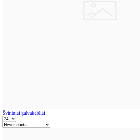
Švininiai galvakabliai