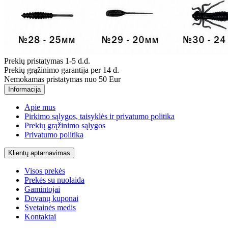
Prekių pristatymas 1-5 d.d.
Prekių grąžinimo garantija per 14 d.
Nemokamas pristatymas nuo 50 Eur
Informacija
Apie mus
Pirkimo sąlygos, taisyklės ir privatumo politika
Prekių grąžinimo sąlygos
Privatumo politika
Klientų aptarnavimas
Visos prekės
Prekės su nuolaida
Gamintojai
Dovanų kuponai
Svetainės medis
Kontaktai