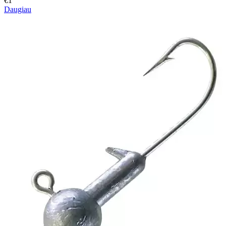
€1
Daugiau