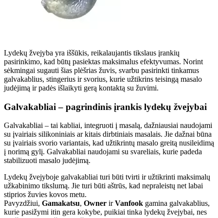
Lydekų žvejyba yra iššūkis, reikalaujantis tikslaus įrankių
pasirinkimo, kad būtų pasiektas maksimalus efektyvumas. Norint
sėkmingai sugauti šias plėšrias žuvis, svarbu pasirinkti tinkamus
galvakablius, stingerius ir svorius, kurie užtikrins teisingą masalo
judėjimą ir padės išlaikyti gerą kontaktą su žuvimi.
Galvakabliai – pagrindinis įrankis lydekų žvejybai
Galvakabliai – tai kabliai, integruoti į masalą, dažniausiai naudojami
su įvairiais silikoniniais ar kitais dirbtiniais masalais. Jie dažnai būna
su įvairiais svorio variantais, kad užtikrintų masalo greitą nusileidimą
į norimą gylį. Galvakabliai naudojami su svareliais, kurie padeda
stabilizuoti masalo judėjimą.
Lydekų žvejyboje galvakabliai turi būti tvirti ir užtikrinti maksimalų
užkabinimo tikslumą. Jie turi būti aštrūs, kad nepraleistų net labai
stiprios žuvies kovos metu.
Pavyzdžiui,
Gamakatsu
,
Owner
ir
Vanfook
gamina galvakablius,
kurie pasižymi itin gera kokybe, puikiai tinka lydekų žvejybai, nes