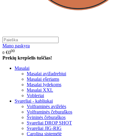
Mano paskyra
00
€0
0
Prekių krepšelis tuščias!
Masalai
Masalai avižadrebiui
Masalai ešeriams
Masalai lydekoms
Masalai XXL
Vobleriai
Svareliai - kabliukai
Volframinės avižėlės
Volframinės čeburaškos
Švininės čeburaškos
Svareliai DROP SHOT
Svareliai JIG-RIG
Carolina sistemėlė