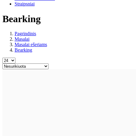
Straipsniai
Bearking
Pagrindinis
Masalai
Masalai ešeriams
Bearking