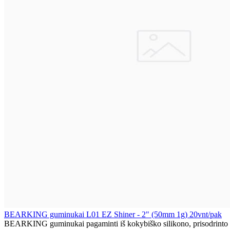
BEARKING guminukai L01 EZ Shiner - 2" (50mm 1g) 20vnt/pak
BEARKING guminukai pagaminti iš kokybiško silikono, prisodrinto sti