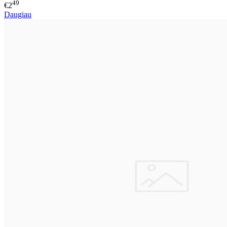
49
€2
Daugiau