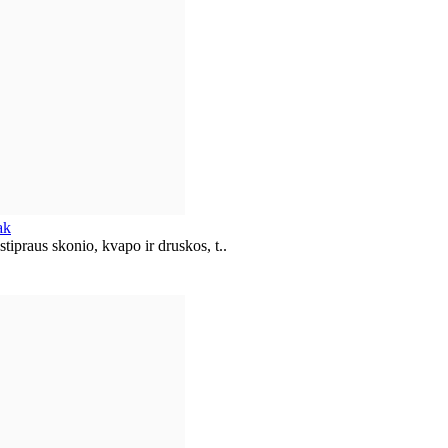
ak
praus skonio, kvapo ir druskos, t..