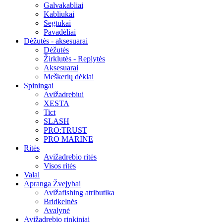
Galvakabliai
Kabliukai
Segtukai
Pavadėliai
Dėžutės - aksesuarai
Dėžutės
Žirklutės - Replytės
Aksesuarai
Meškerių dėklai
Spiningai
Avižadrebiui
XESTA
Tict
SLASH
PRO:TRUST
PRO MARINE
Ritės
Avižadrebio ritės
Visos ritės
Valai
Apranga Žvejybai
Avižafishing atributika
Bridkelnės
Avalynė
Avižadrebio rinkiniai