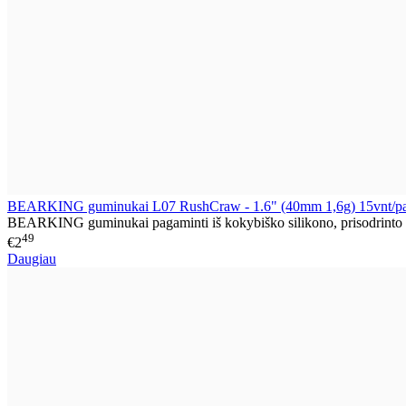
BEARKING guminukai L07 RushCraw - 1.6" (40mm 1,6g) 15vnt/p
BEARKING guminukai pagaminti iš kokybiško silikono, prisodrinto sti
49
€2
Daugiau