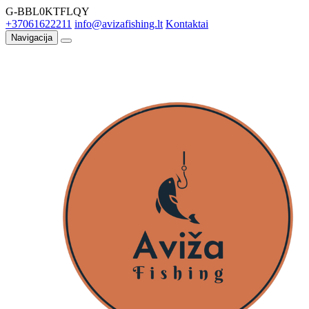
G-BBL0KTFLQY
+37061622211
info@avizafishing.lt
Kontaktai
Navigacija