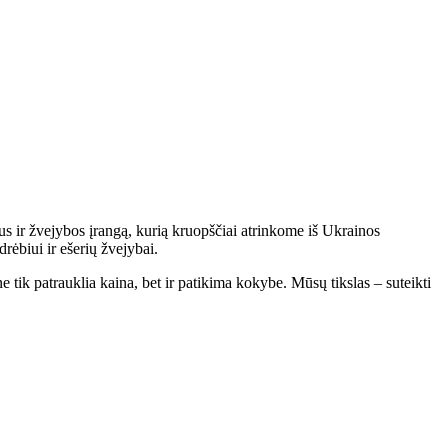
s ir žvejybos įrangą, kurią kruopščiai atrinkome iš Ukrainos
rėbiui ir ešerių žvejybai.
 tik patrauklia kaina, bet ir patikima kokybe. Mūsų tikslas – suteikti