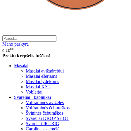
Mano paskyra
00
€0
0
Prekių krepšelis tuščias!
Masalai
Masalai avižadrebiui
Masalai ešeriams
Masalai lydekoms
Masalai XXL
Vobleriai
Svareliai - kabliukai
Volframinės avižėlės
Volframinės čeburaškos
Švininės čeburaškos
Svareliai DROP SHOT
Svareliai JIG-RIG
Carolina sistemėlė