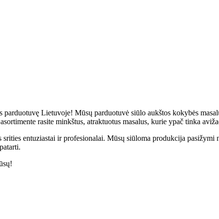
gos parduotuvę Lietuvoje! Mūsų parduotuvė siūlo aukštos kokybės masalu
ortimente rasite minkštus, atraktuotus masalus, kurie ypač tinka avižad
rities entuziastai ir profesionalai. Mūsų siūloma produkcija pasižymi ne
atarti.
ūsų!