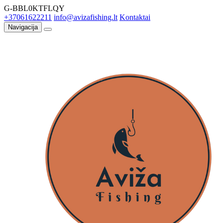
G-BBL0KTFLQY
+37061622211
info@avizafishing.lt
Kontaktai
Navigacija