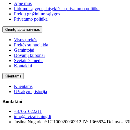
Apie mus
Pirkimo sąlygos, taisyklės ir privatumo politika
Prekių grąžinimo sąlygos
Privatumo politika
Klientų aptarnavimas
Visos prekės
Prekės su nuolaida
Gamintojai
Dovanų kuponai
Svetainės medis
Kontaktai
Klientams
Klientams
Užsakymų istorija
Kontaktai
+37061622211
info@avizafishing.lt
Justina Nugarienė LT100020030912 IV: 1366824 Deltuvos 3