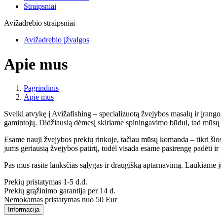
Straipsniai
Avižadrebio straipsniai
Avižadrebio įžvalgos
Apie mus
Pagrindinis
Apie mus
Sveiki atvykę į Avižafishing – specializuotą žvejybos masalų ir įran
gamintojų. Didžiausią dėmesį skiriame spiningavimo būdui, tad mūsų as
Esame nauji žvejybos prekių rinkoje, tačiau mūsų komanda – tikri šios s
jums geriausią žvejybos patirtį, todėl visada esame pasirengę padėti ir p
Pas mus rasite lanksčias sąlygas ir draugišką aptarnavimą. Laukiame j
Prekių pristatymas 1-5 d.d.
Prekių grąžinimo garantija per 14 d.
Nemokamas pristatymas nuo 50 Eur
Informacija