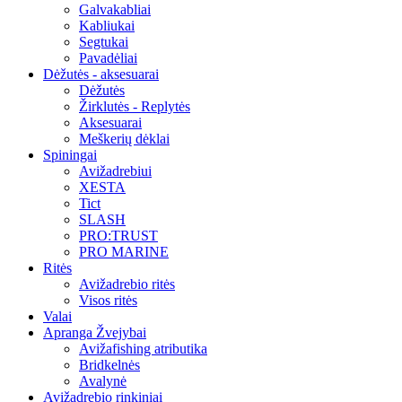
Galvakabliai
Kabliukai
Segtukai
Pavadėliai
Dėžutės - aksesuarai
Dėžutės
Žirklutės - Replytės
Aksesuarai
Meškerių dėklai
Spiningai
Avižadrebiui
XESTA
Tict
SLASH
PRO:TRUST
PRO MARINE
Ritės
Avižadrebio ritės
Visos ritės
Valai
Apranga Žvejybai
Avižafishing atributika
Bridkelnės
Avalynė
Avižadrebio rinkiniai