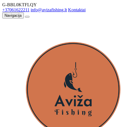
G-BBL0KTFLQY
+37061622211
info@avizafishing.lt
Kontaktai
Navigacija