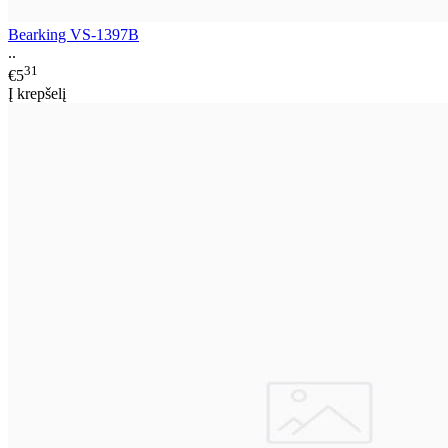
Bearking VS-1397B
..
31
€5
Į krepšelį