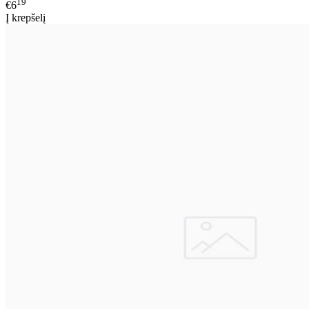
19
€6
Į krepšelį