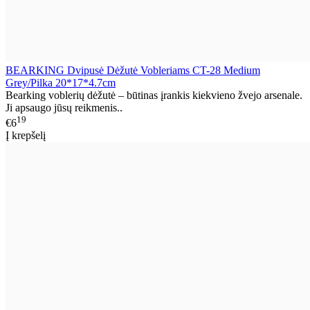
BEARKING Dvipusė Dėžutė Vobleriams CT-28 Medium
Grey/Pilka 20*17*4.7cm
Bearking voblerių dėžutė – būtinas įrankis kiekvieno žvejo arsenale.
Ji apsaugo jūsų reikmenis..
19
€6
Į krepšelį