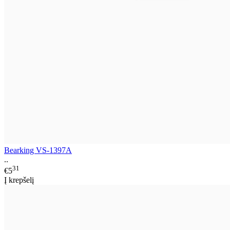
Bearking VS-1397A
..
31
€5
Į krepšelį