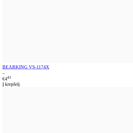
BEARKING VS-1174X
..
41
€4
Į krepšelį