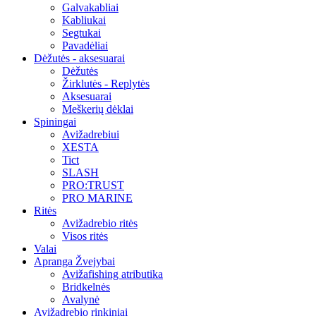
Galvakabliai
Kabliukai
Segtukai
Pavadėliai
Dėžutės - aksesuarai
Dėžutės
Žirklutės - Replytės
Aksesuarai
Meškerių dėklai
Spiningai
Avižadrebiui
XESTA
Tict
SLASH
PRO:TRUST
PRO MARINE
Ritės
Avižadrebio ritės
Visos ritės
Valai
Apranga Žvejybai
Avižafishing atributika
Bridkelnės
Avalynė
Avižadrebio rinkiniai