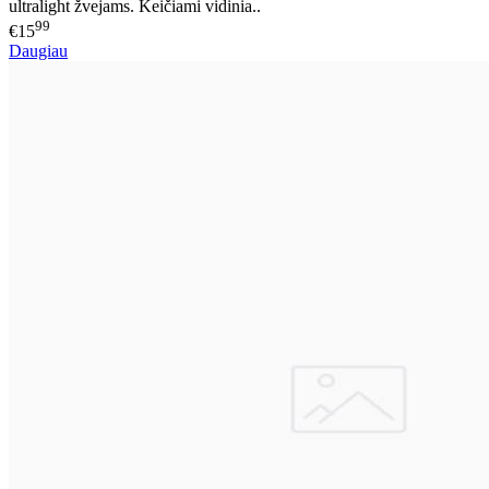
ultralight žvejams. Keičiami vidinia..
99
€15
Daugiau