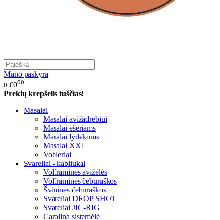
Mano paskyra
00
€0
0
Prekių krepšelis tuščias!
Masalai
Masalai avižadrebiui
Masalai ešeriams
Masalai lydekoms
Masalai XXL
Vobleriai
Svareliai - kabliukai
Volframinės avižėlės
Volframinės čeburaškos
Švininės čeburaškos
Svareliai DROP SHOT
Svareliai JIG-RIG
Carolina sistemėlė