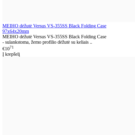
MEIHO dėžutė Versus VS-355SS Black Folding Case
97x64x20mm
MEIHO dėžutė Versus VS-355SS Black Folding Case
- sulankstoma, žemo profilio dėžutė su keliais ..
71
€10
Į krepšelį