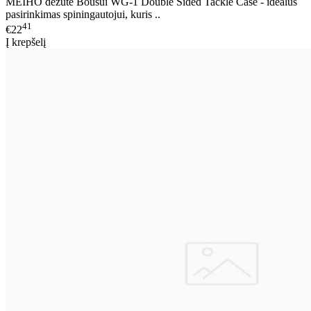
MEIHO dėžutė Bousui WG-1 Double Sided Tackle Case - idealus
pasirinkimas spiningautojui, kuris ..
41
€22
Į krepšelį