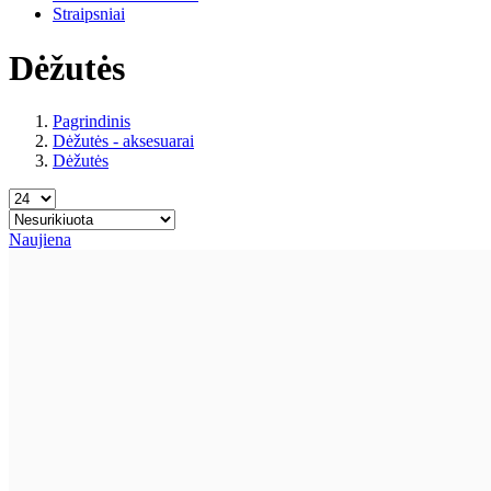
Straipsniai
Dėžutės
Pagrindinis
Dėžutės - aksesuarai
Dėžutės
Naujiena