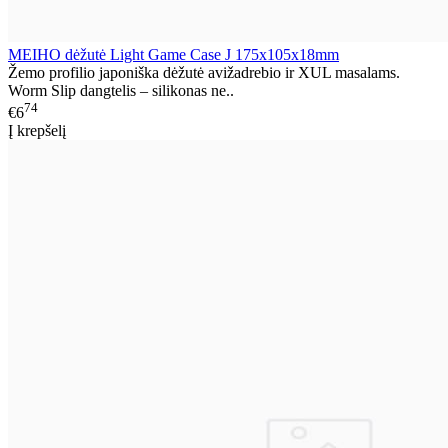
MEIHO dėžutė Light Game Case J 175x105x18mm
Žemo profilio japoniška dėžutė avižadrebio ir XUL masalams.
Worm Slip dangtelis – silikonas ne..
74
€6
Į krepšelį