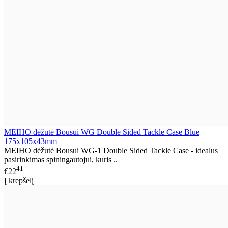
MEIHO dėžutė Bousui WG Double Sided Tackle Case Blue
175x105x43mm
MEIHO dėžutė Bousui WG-1 Double Sided Tackle Case - idealus
pasirinkimas spiningautojui, kuris ..
41
€22
Į krepšelį