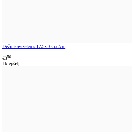
Dėžutė avižėlėms 17.5x10.5x2cm
..
50
€3
Į krepšelį