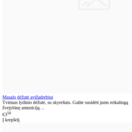
Masalų dėžutė avižadrebiui
Tvirtaus lydinio dėžutė, su skyreliais. Galite susidėti jums reikalingą
žvejybinę amuniciją. ..
50
€3
Į krepšelį