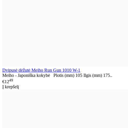
Dvipusė dėžutė Meiho Run Gun 1010 W-1
Meiho - Japoniška kokybė Plotis (mm) 105 Ilgis (mm) 175..
49
€12
Į krepšelį