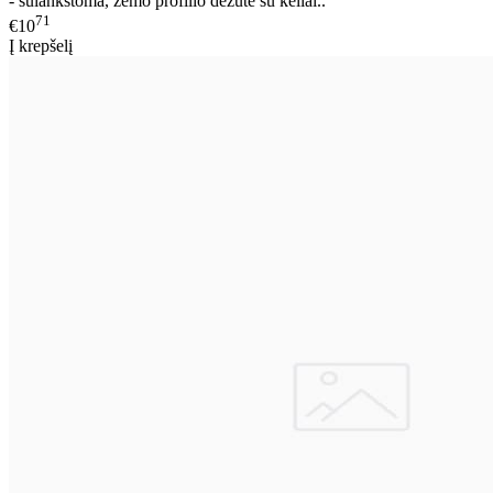
- sulankstoma, žemo profilio dėžutė su keliai..
71
€10
Į krepšelį