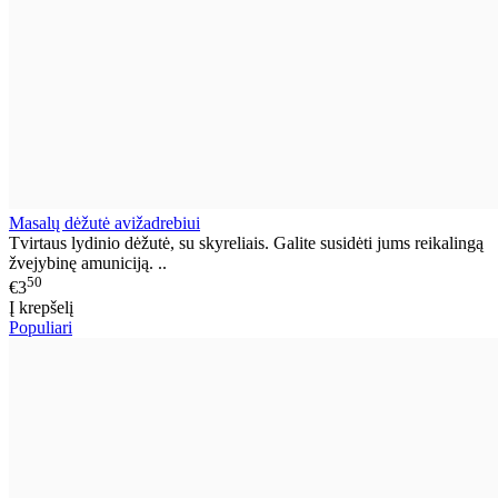
Masalų dėžutė avižadrebiui
Tvirtaus lydinio dėžutė, su skyreliais. Galite susidėti jums reikalingą
žvejybinę amuniciją. ..
50
€3
Į krepšelį
Populiari