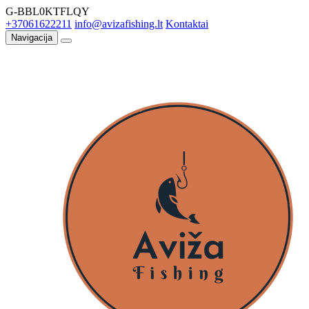
G-BBL0KTFLQY
+37061622211
info@avizafishing.lt
Kontaktai
Navigacija