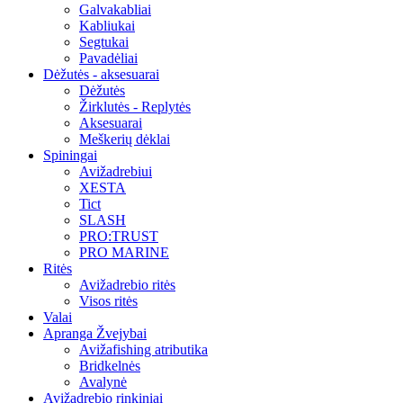
Galvakabliai
Kabliukai
Segtukai
Pavadėliai
Dėžutės - aksesuarai
Dėžutės
Žirklutės - Replytės
Aksesuarai
Meškerių dėklai
Spiningai
Avižadrebiui
XESTA
Tict
SLASH
PRO:TRUST
PRO MARINE
Ritės
Avižadrebio ritės
Visos ritės
Valai
Apranga Žvejybai
Avižafishing atributika
Bridkelnės
Avalynė
Avižadrebio rinkiniai