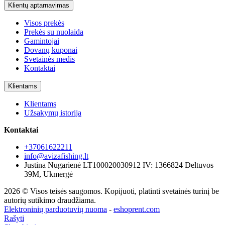
Klientų aptarnavimas
Visos prekės
Prekės su nuolaida
Gamintojai
Dovanų kuponai
Svetainės medis
Kontaktai
Klientams
Klientams
Užsakymų istorija
Kontaktai
+37061622211
info@avizafishing.lt
Justina Nugarienė LT100020030912 IV: 1366824 Deltuvos
39M, Ukmergė
2026 © Visos teisės saugomos. Kopijuoti, platinti svetainės turinį be
autorių sutikimo draudžiama.
Elektroninių parduotuvių nuoma
-
eshoprent.com
Rašyti