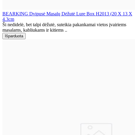
BEARKING Dvipusė Masalų Dėžutė Lure Box H2013 (20 X 13 X
4.3cm
Ši nedidelė, bet talpi dėžutė, suteikia pakankamai vietos įvairiems
masalams, kabliukams ir kitiems ..