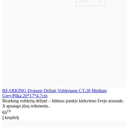
BEARKING Dvipusė Dėžutė Vobleriams CT-28 Medium
Grey/Pilka 20*17*4.7cm
Bearking voblerių dėžutė – būtinas įrankis kiekvieno žvejo arsenale.
Ji apsaugo jūsų reikmenis..
19
€6
Į krepšelį