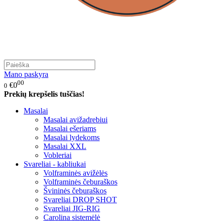
Mano paskyra
00
€0
0
Prekių krepšelis tuščias!
Masalai
Masalai avižadrebiui
Masalai ešeriams
Masalai lydekoms
Masalai XXL
Vobleriai
Svareliai - kabliukai
Volframinės avižėlės
Volframinės čeburaškos
Švininės čeburaškos
Svareliai DROP SHOT
Svareliai JIG-RIG
Carolina sistemėlė