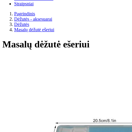
Straipsniai
Pagrindinis
Dėžutės - aksesuarai
Dėžutės
Masalų dėžutė ešeriui
Masalų dėžutė ešeriui