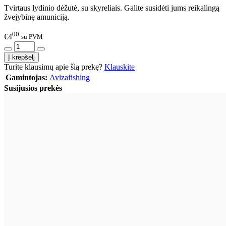
Tvirtaus lydinio dėžutė, su skyreliais. Galite susidėti jums reikalingą
žvejybinę amuniciją.
00
€4
su PVM
Turite klausimų apie šią prekę?
Klauskite
Gamintojas:
Avizafishing
Susijusios prekės