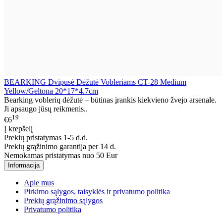
BEARKING Dvipusė Dėžutė Vobleriams CT-28 Medium
Yellow/Geltona 20*17*4.7cm
Bearking voblerių dėžutė – būtinas įrankis kiekvieno žvejo arsenale.
Ji apsaugo jūsų reikmenis..
19
€6
Į krepšelį
Prekių pristatymas 1-5 d.d.
Prekių grąžinimo garantija per 14 d.
Nemokamas pristatymas nuo 50 Eur
Informacija
Apie mus
Pirkimo sąlygos, taisyklės ir privatumo politika
Prekių grąžinimo sąlygos
Privatumo politika