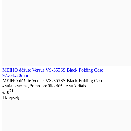
MEIHO dėžutė Versus VS-355SS Black Folding Case
97x64x20mm
MEIHO dėžutė Versus VS-355SS Black Folding Case
- sulankstoma, žemo profilio dėžutė su keliais ..
71
€10
Į krepšelį