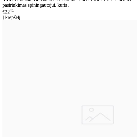
pasirinkimas spiningautojui, kuris ..
41
€22
Į krepšelį