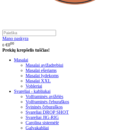
Mano paskyra
00
€0
0
Prekių krepšelis tuščias!
Masalai
Masalai avižadrebiui
Masalai ešeriams
Masalai lydekoms
Masalai XXL
Vobleriai
Svareliai - kabliukai
Volframinės avižėlės
Volframinės čeburaškos
Švininės čeburaškos
Svareliai DROP SHOT
Svareliai JIG-RIG
Carolina sistemėlė
Galvakabliai