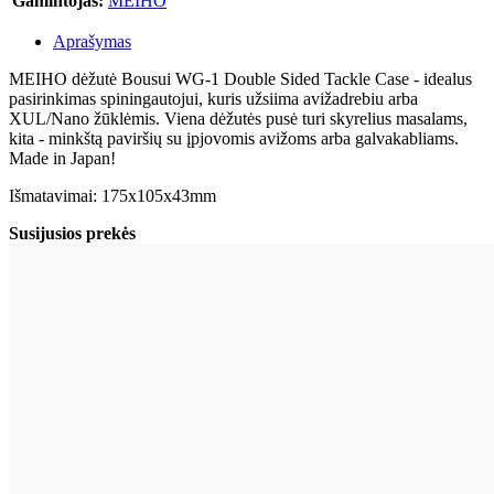
Gamintojas:
MEIHO
Aprašymas
MEIHO dėžutė Bousui WG-1 Double Sided Tackle Case - idealus
pasirinkimas spiningautojui, kuris užsiima avižadrebiu arba
XUL/Nano žūklėmis. Viena dėžutės pusė turi skyrelius masalams,
kita - minkštą paviršių su įpjovomis avižoms arba galvakabliams.
Made in Japan!
Išmatavimai: 175x105x43mm
Susijusios prekės