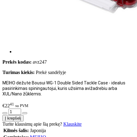
Prekės kodas:
avz247
Turimas kiekis:
Prekė sandėlyje
MEIHO dėžutė Bousui WG-1 Double Sided Tackle Case
- idealus
pasirinkimas spiningautojui, kuris užsiima avižadrebiu arba
XUL/Nano žūklėmis.
41
€22
su PVM
Turite klausimų apie šią prekę?
Klauskite
Kilmės šalis:
Japonija