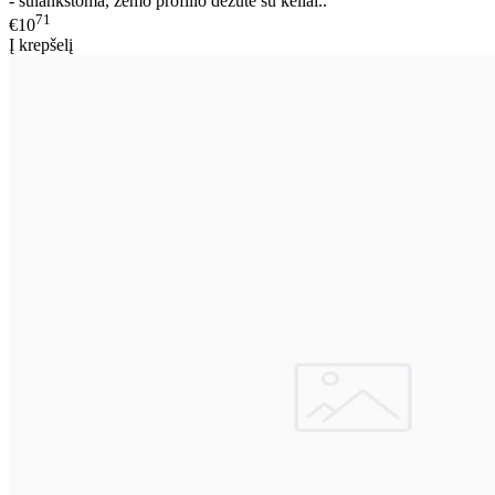
- sulankstoma, žemo profilio dėžutė su keliai..
71
€10
Į krepšelį