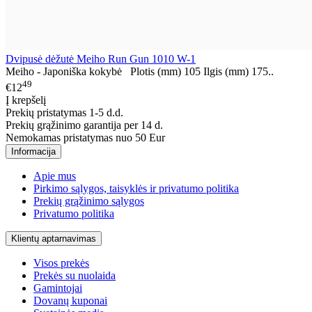
Dvipusė dėžutė Meiho Run Gun 1010 W-1
Meiho - Japoniška kokybė Plotis (mm) 105 Ilgis (mm) 175..
49
€12
Į krepšelį
Prekių pristatymas 1-5 d.d.
Prekių grąžinimo garantija per 14 d.
Nemokamas pristatymas nuo 50 Eur
Informacija
Apie mus
Pirkimo sąlygos, taisyklės ir privatumo politika
Prekių grąžinimo sąlygos
Privatumo politika
Klientų aptarnavimas
Visos prekės
Prekės su nuolaida
Gamintojai
Dovanų kuponai