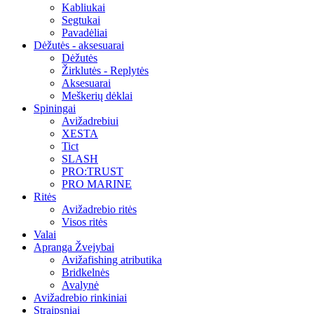
Kabliukai
Segtukai
Pavadėliai
Dėžutės - aksesuarai
Dėžutės
Žirklutės - Replytės
Aksesuarai
Meškerių dėklai
Spiningai
Avižadrebiui
XESTA
Tict
SLASH
PRO:TRUST
PRO MARINE
Ritės
Avižadrebio ritės
Visos ritės
Valai
Apranga Žvejybai
Avižafishing atributika
Bridkelnės
Avalynė
Avižadrebio rinkiniai
Straipsniai