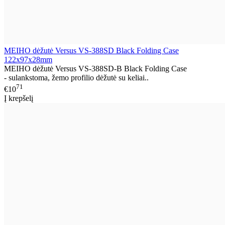
MEIHO dėžutė Versus VS-388SD Black Folding Case
122x97x28mm
MEIHO dėžutė Versus VS-388SD-B Black Folding Case
- sulankstoma, žemo profilio dėžutė su keliai..
71
€10
Į krepšelį