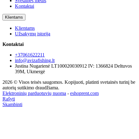
Svetainės medis
Kontaktai
Klientams
Klientams
Užsakymų istorija
Kontaktai
+37061622211
info@avizafishing.lt
Justina Nugarienė LT100020030912 IV: 1366824 Deltuvos
39M, Ukmergė
2026 © Visos teisės saugomos. Kopijuoti, platinti svetainės turinį be
autorių sutikimo draudžiama.
Elektroninių parduotuvių nuoma
-
eshoprent.com
Rašyti
Skambinti