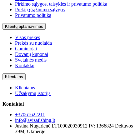
Pirkimo sąlygos, taisyklės ir privatumo politika
Prekių grąžinimo sąlygos
Privatumo politika
Klientų aptarnavimas
Visos prekės
Prekės su nuolaida
Gamintojai
Dovanų kuponai
Svetainės medis
Kontaktai
Klientams
Klientams
Užsakymų istorija
Kontaktai
+37061622211
info@avizafishing.lt
Justina Nugarienė LT100020030912 IV: 1366824 Deltuvos
39M, Ukmergė