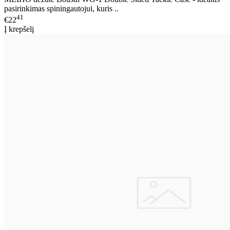
pasirinkimas spiningautojui, kuris ..
41
€22
Į krepšelį