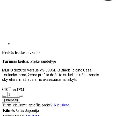
Prekės kodas:
avz250
Turimas kiekis:
Prekė sandėlyje
MEIHO dėžutė Versus VS-388SD-B Black Folding Case
-
sulankstoma, žemo profilio dėžutė su keliais uždaromais
skyreliais, mažiausiems aksesuarams laikyti.
71
€10
su PVM
Turite klausimų apie šią prekę?
Klauskite
Kilmės šalis:
Japonija