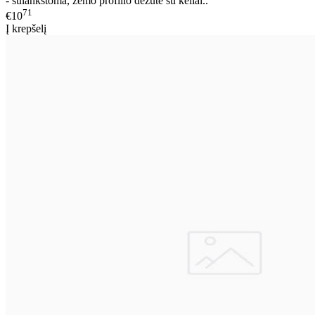
- sulankstoma, žemo profilio dėžutė su keliai..
71
€10
Į krepšelį