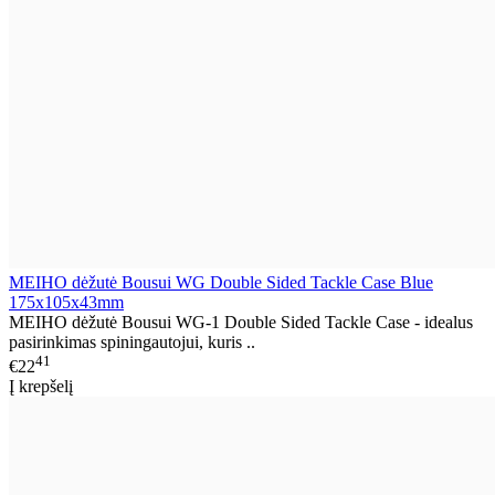
MEIHO dėžutė Bousui WG Double Sided Tackle Case Blue
175x105x43mm
MEIHO dėžutė Bousui WG-1 Double Sided Tackle Case - idealus
pasirinkimas spiningautojui, kuris ..
41
€22
Į krepšelį