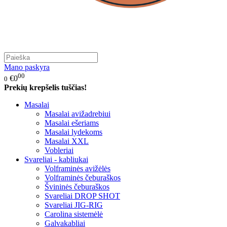
Mano paskyra
00
€0
0
Prekių krepšelis tuščias!
Masalai
Masalai avižadrebiui
Masalai ešeriams
Masalai lydekoms
Masalai XXL
Vobleriai
Svareliai - kabliukai
Volframinės avižėlės
Volframinės čeburaškos
Švininės čeburaškos
Svareliai DROP SHOT
Svareliai JIG-RIG
Carolina sistemėlė
Galvakabliai