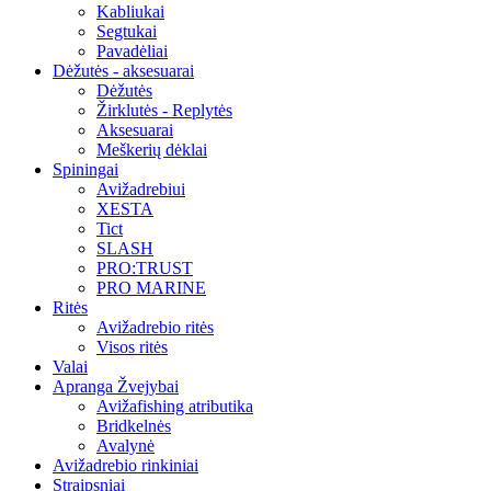
Kabliukai
Segtukai
Pavadėliai
Dėžutės - aksesuarai
Dėžutės
Žirklutės - Replytės
Aksesuarai
Meškerių dėklai
Spiningai
Avižadrebiui
XESTA
Tict
SLASH
PRO:TRUST
PRO MARINE
Ritės
Avižadrebio ritės
Visos ritės
Valai
Apranga Žvejybai
Avižafishing atributika
Bridkelnės
Avalynė
Avižadrebio rinkiniai
Straipsniai