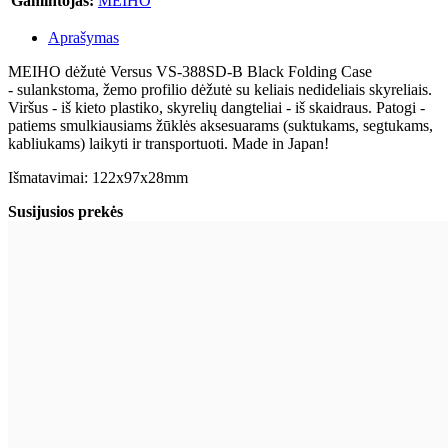
Gamintojas:
MEIHO
Aprašymas
MEIHO dėžutė Versus VS-388SD-B Black Folding Case
- sulankstoma, žemo profilio dėžutė su keliais nedideliais skyreliais.
Viršus - iš kieto plastiko, skyrelių dangteliai - iš skaidraus. Patogi -
patiems smulkiausiams žūklės aksesuarams (suktukams, segtukams,
kabliukams) laikyti ir transportuoti. Made in Japan!
Išmatavimai: 122x97x28mm
Susijusios prekės