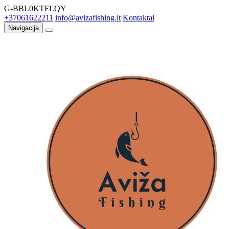
G-BBL0KTFLQY
+37061622211
info@avizafishing.lt
Kontaktai
Navigacija