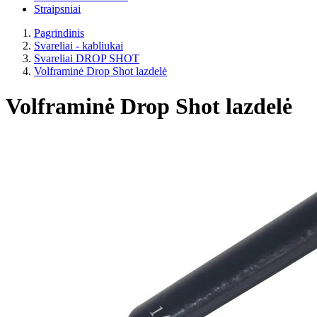
Straipsniai
Pagrindinis
Svareliai - kabliukai
Svareliai DROP SHOT
Volframinė Drop Shot lazdelė
Volframinė Drop Shot lazdelė