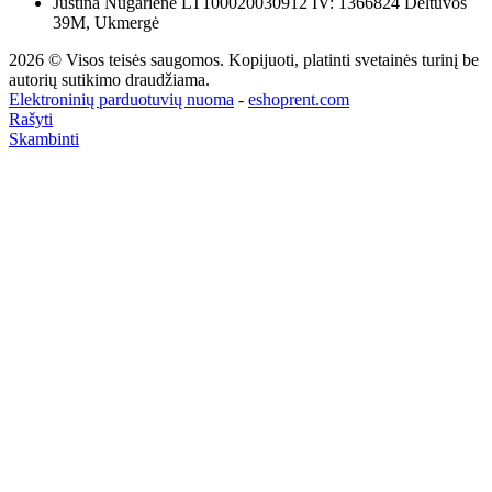
Justina Nugarienė LT100020030912 IV: 1366824 Deltuvos
39M, Ukmergė
2026 © Visos teisės saugomos. Kopijuoti, platinti svetainės turinį be
autorių sutikimo draudžiama.
Elektroninių parduotuvių nuoma
-
eshoprent.com
Rašyti
Skambinti