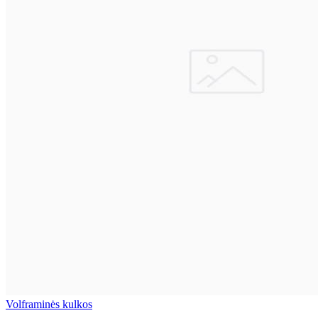
Volframinės kulkos
..