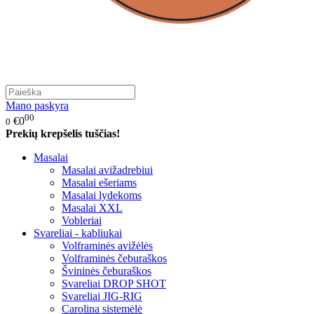
Mano paskyra
00
€0
0
Prekių krepšelis tuščias!
Masalai
Masalai avižadrebiui
Masalai ešeriams
Masalai lydekoms
Masalai XXL
Vobleriai
Svareliai - kabliukai
Volframinės avižėlės
Volframinės čeburaškos
Švininės čeburaškos
Svareliai DROP SHOT
Svareliai JIG-RIG
Carolina sistemėlė