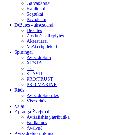
Galvakabliai
Kabliukai
Segtukai
Pavadėliai
Dėžutės - aksesuarai
Dėžutės
Žirklutės - Replytės
Aksesuarai
Meškerių dėklai
Spiningai
Avižadrebiui
XESTA
Tict
SLASH
PRO:TRUST
PRO MARINE
Ritės
Avižadrebio ritės
Visos ritės
Valai
Apranga Žvejybai
Avižafishing atributika
Bridkelnės
Avalynė
Avižadrebio rinkiniai