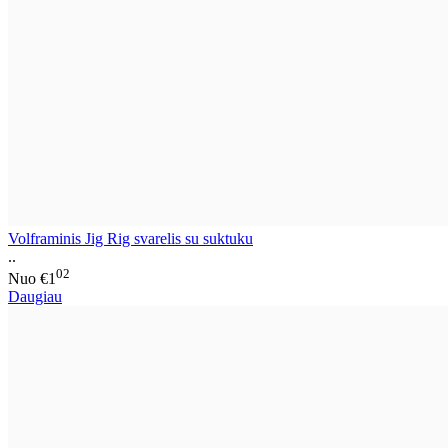
Volframinis Jig Rig svarelis su suktuku
..
02
Nuo
€1
Daugiau