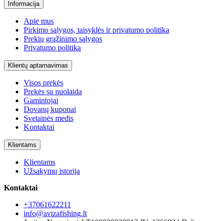
Informacija
Apie mus
Pirkimo sąlygos, taisyklės ir privatumo politika
Prekių grąžinimo sąlygos
Privatumo politika
Klientų aptarnavimas
Visos prekės
Prekės su nuolaida
Gamintojai
Dovanų kuponai
Svetainės medis
Kontaktai
Klientams
Klientams
Užsakymų istorija
Kontaktai
+37061622211
info@avizafishing.lt