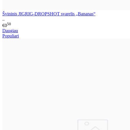
Švininis JIGRIG-DROPSHOT svarelis „Bananas“
..
50
€0
Daugiau
Populiari