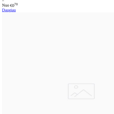
70
Nuo
€0
Daugiau