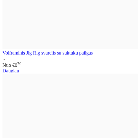
Volframinis Jig Rig svarelis su suktuku pailgas
..
70
Nuo
€0
Daugiau