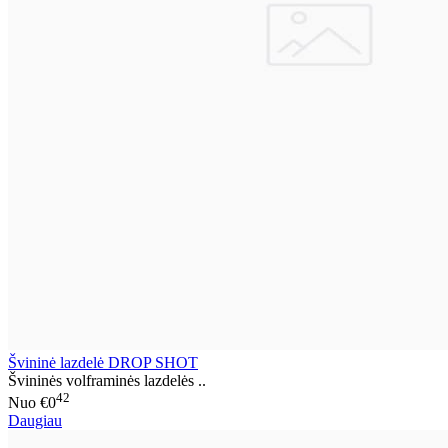
Švininė lazdelė DROP SHOT
Švininės volframinės lazdelės ..
42
Nuo
€0
Daugiau