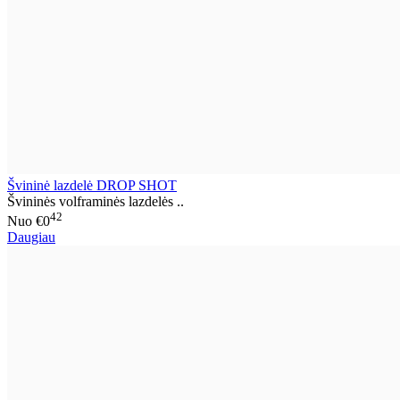
Švininė lazdelė DROP SHOT
Švininės volframinės lazdelės ..
42
Nuo
€0
Daugiau