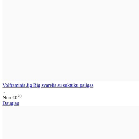
Volframinis Jig Rig svarelis su suktuku pailgas
..
70
Nuo
€0
Daugiau