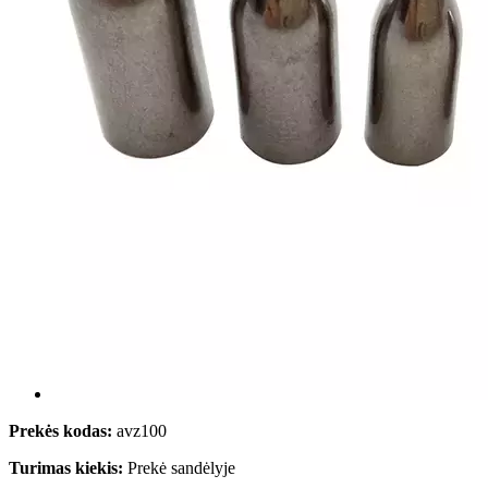
Prekės kodas:
avz100
Turimas kiekis:
Prekė sandėlyje