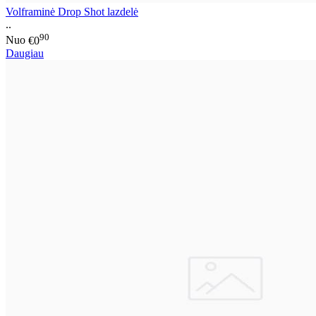
Volframinė Drop Shot lazdelė
..
90
Nuo
€0
Daugiau