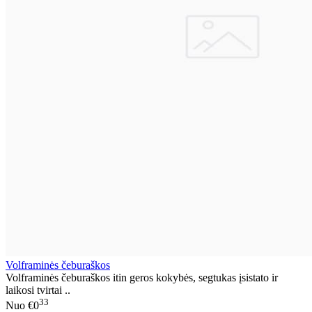
Volframinės čeburaškos
Volframinės čeburaškos itin geros kokybės, segtukas įsistato ir
laikosi tvirtai ..
33
Nuo
€0