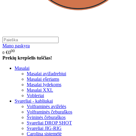
Mano paskyra
00
€0
0
Prekių krepšelis tuščias!
Masalai
Masalai avižadrebiui
Masalai ešeriams
Masalai lydekoms
Masalai XXL
Vobleriai
Svareliai - kabliukai
Volframinės avižėlės
Volframinės čeburaškos
Švininės čeburaškos
Svareliai DROP SHOT
Svareliai JIG-RIG
Carolina sistemėlė