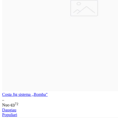
Costa Jig sistema ,,Bomba"
..
72
Nuo
€0
Daugiau
Populiari