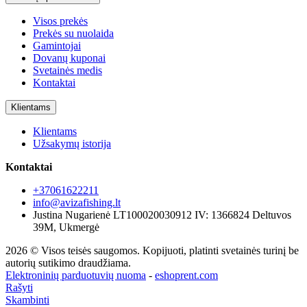
Visos prekės
Prekės su nuolaida
Gamintojai
Dovanų kuponai
Svetainės medis
Kontaktai
Klientams
Klientams
Užsakymų istorija
Kontaktai
+37061622211
info@avizafishing.lt
Justina Nugarienė LT100020030912 IV: 1366824 Deltuvos
39M, Ukmergė
2026 © Visos teisės saugomos. Kopijuoti, platinti svetainės turinį be
autorių sutikimo draudžiama.
Elektroninių parduotuvių nuoma
-
eshoprent.com
Rašyti
Skambinti