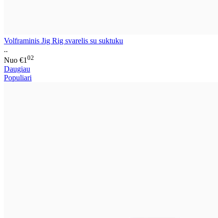
Volframinis Jig Rig svarelis su suktuku
..
02
Nuo
€1
Daugiau
Populiari