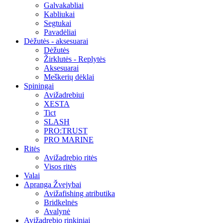
Galvakabliai
Kabliukai
Segtukai
Pavadėliai
Dėžutės - aksesuarai
Dėžutės
Žirklutės - Replytės
Aksesuarai
Meškerių dėklai
Spiningai
Avižadrebiui
XESTA
Tict
SLASH
PRO:TRUST
PRO MARINE
Ritės
Avižadrebio ritės
Visos ritės
Valai
Apranga Žvejybai
Avižafishing atributika
Bridkelnės
Avalynė
Avižadrebio rinkiniai