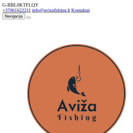
G-BBL0KTFLQY
+37061622211
info@avizafishing.lt
Kontaktai
Navigacija