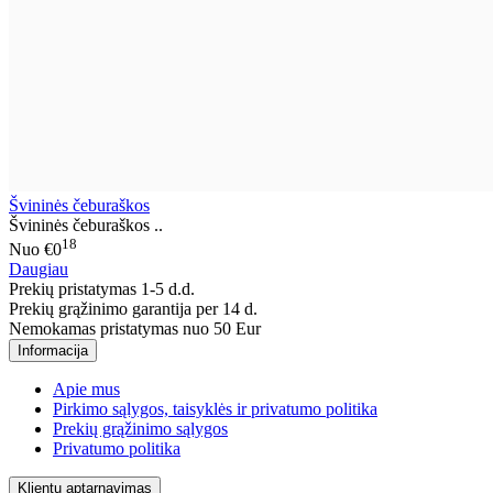
Švininės čeburaškos
Švininės čeburaškos ..
18
Nuo
€0
Daugiau
Prekių pristatymas 1-5 d.d.
Prekių grąžinimo garantija per 14 d.
Nemokamas pristatymas nuo 50 Eur
Informacija
Apie mus
Pirkimo sąlygos, taisyklės ir privatumo politika
Prekių grąžinimo sąlygos
Privatumo politika
Klientų aptarnavimas