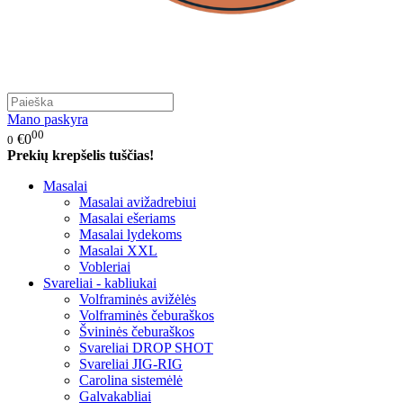
Mano paskyra
00
€0
0
Prekių krepšelis tuščias!
Masalai
Masalai avižadrebiui
Masalai ešeriams
Masalai lydekoms
Masalai XXL
Vobleriai
Svareliai - kabliukai
Volframinės avižėlės
Volframinės čeburaškos
Švininės čeburaškos
Svareliai DROP SHOT
Svareliai JIG-RIG
Carolina sistemėlė
Galvakabliai