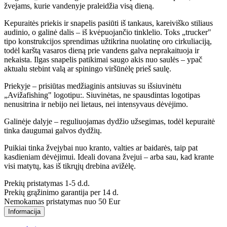
žvejams, kurie vandenyje praleidžia visą dieną.
Kepuraitės priekis ir snapelis pasiūti iš tankaus, kareiviško stiliaus
audinio, o galinė dalis – iš kvėpuojančio tinklelio. Toks „trucker"
tipo konstrukcijos sprendimas užtikrina nuolatinę oro cirkuliaciją,
todėl karštą vasaros dieną prie vandens galva neprakaituoja ir
nekaista. Ilgas snapelis patikimai saugo akis nuo saulės – ypač
aktualu stebint valą ar spiningo viršūnėlę prieš saulę.
Priekyje – prisiūtas medžiaginis antsiuvas su išsiuvinėtu
„Avižafishing" logotipu:. Siuvinėtas, ne spausdintas logotipas
nenusitrina ir nebijo nei lietaus, nei intensyvaus dėvėjimo.
Galinėje dalyje – reguliuojamas dydžio užsegimas, todėl kepuraitė
tinka daugumai galvos dydžių.
Puikiai tinka žvejybai nuo kranto, valties ar baidarės, taip pat
kasdieniam dėvėjimui. Ideali dovana žvejui – arba sau, kad krante
visi matytų, kas iš tikrųjų drebina avižėlę.
Prekių pristatymas 1-5 d.d.
Prekių grąžinimo garantija per 14 d.
Nemokamas pristatymas nuo 50 Eur
Informacija