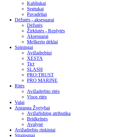
Kabliukai
Segtukai
Pavadėliai
Dėžutės - aksesuarai
Dėžutės
Žirklutės - Replytės
Aksesuarai
Meškerių dėklai
Spiningai
Avižadrebiui
XESTA
Tict
SLASH
PRO:TRUST
PRO MARINE
Ritės
Avižadrebio ritės
Visos ritės
Valai
Apranga Žvejybai
Avižafishing atributika
Bridkelnės
Avalynė
Avižadrebio rinkiniai
Straipsniai