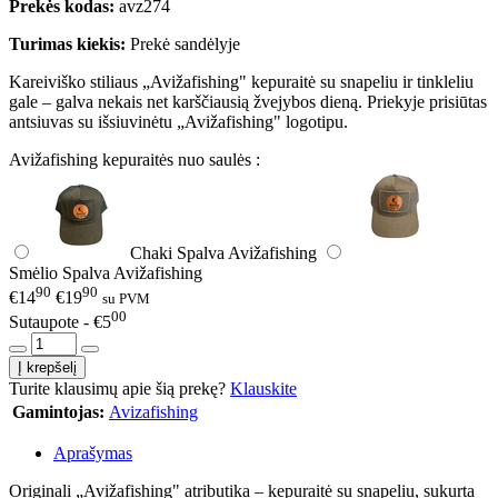
Prekės kodas:
avz274
Turimas kiekis:
Prekė sandėlyje
Kareiviško stiliaus „Avižafishing" kepuraitė su snapeliu ir tinkleliu
gale – galva nekais net karščiausią žvejybos dieną. Priekyje prisiūtas
antsiuvas su išsiuvinėtu „Avižafishing" logotipu.
Avižafishing kepuraitės nuo saulės :
Chaki Spalva Avižafishing
Smėlio Spalva Avižafishing
90
90
€14
€19
su PVM
00
Sutaupote - €5
Turite klausimų apie šią prekę?
Klauskite
Gamintojas:
Avizafishing
Aprašymas
Originali „Avižafishing" atributika – kepuraitė su snapeliu, sukurta