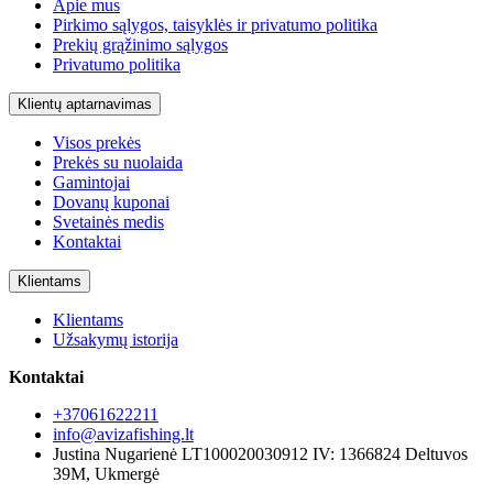
Apie mus
Pirkimo sąlygos, taisyklės ir privatumo politika
Prekių grąžinimo sąlygos
Privatumo politika
Klientų aptarnavimas
Visos prekės
Prekės su nuolaida
Gamintojai
Dovanų kuponai
Svetainės medis
Kontaktai
Klientams
Klientams
Užsakymų istorija
Kontaktai
+37061622211
info@avizafishing.lt
Justina Nugarienė LT100020030912 IV: 1366824 Deltuvos
39M, Ukmergė