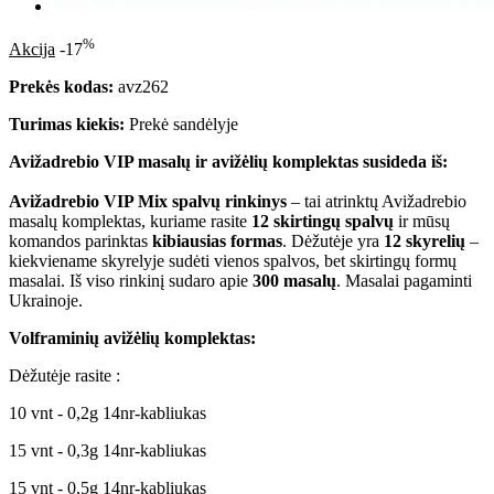
%
Akcija
-17
Prekės kodas:
avz262
Turimas kiekis:
Prekė sandėlyje
Avižadrebio VIP masalų ir avižėlių komplektas susideda iš:
Avižadrebio VIP Mix spalvų rinkinys
– tai atrinktų Avižadrebio
masalų komplektas, kuriame rasite
12 skirtingų spalvų
ir mūsų
komandos parinktas
kibiausias formas
. Dėžutėje yra
12 skyrelių
–
kiekviename skyrelyje sudėti vienos spalvos, bet skirtingų formų
masalai. Iš viso rinkinį sudaro apie
300 masalų
. Masalai pagaminti
Ukrainoje.
Volframinių avižėlių komplektas:
Dėžutėje rasite :
10 vnt - 0,2g 14nr-kabliukas
15 vnt - 0,3g 14nr-kabliukas
15 vnt - 0,5g 14nr-kabliukas