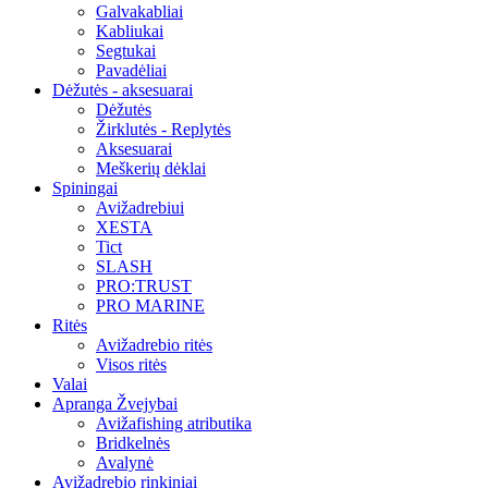
Galvakabliai
Kabliukai
Segtukai
Pavadėliai
Dėžutės - aksesuarai
Dėžutės
Žirklutės - Replytės
Aksesuarai
Meškerių dėklai
Spiningai
Avižadrebiui
XESTA
Tict
SLASH
PRO:TRUST
PRO MARINE
Ritės
Avižadrebio ritės
Visos ritės
Valai
Apranga Žvejybai
Avižafishing atributika
Bridkelnės
Avalynė
Avižadrebio rinkiniai