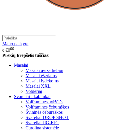
Mano paskyra
00
€0
0
Prekių krepšelis tuščias!
Masalai
Masalai avižadrebiui
Masalai ešeriams
Masalai lydekoms
Masalai XXL
Vobleriai
Svareliai - kabliukai
Volframinės avižėlės
Volframinės čeburaškos
Švininės čeburaškos
Svareliai DROP SHOT
Svareliai JIG-RIG
Carolina sistemėlė