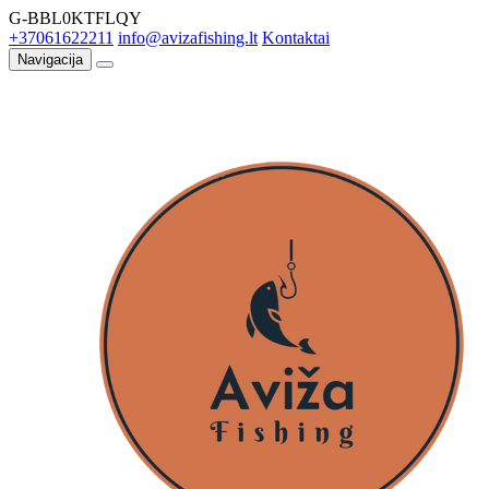
G-BBL0KTFLQY
+37061622211
info@avizafishing.lt
Kontaktai
Navigacija