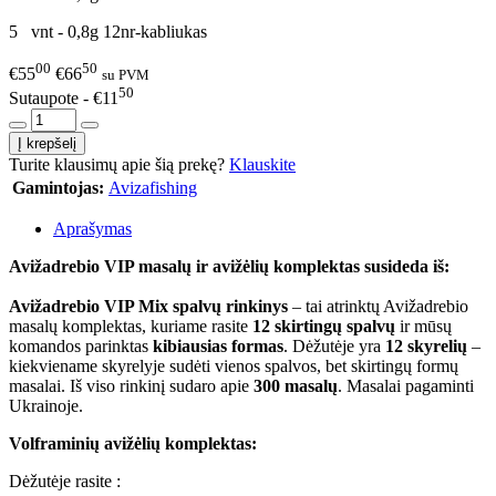
5 vnt - 0,8g 12nr-kabliukas
00
50
€55
€66
su PVM
50
Sutaupote - €11
Turite klausimų apie šią prekę?
Klauskite
Gamintojas:
Avizafishing
Aprašymas
Avižadrebio VIP masalų ir avižėlių komplektas susideda iš:
Avižadrebio VIP Mix spalvų rinkinys
– tai atrinktų Avižadrebio
masalų komplektas, kuriame rasite
12 skirtingų spalvų
ir mūsų
komandos parinktas
kibiausias formas
. Dėžutėje yra
12 skyrelių
–
kiekviename skyrelyje sudėti vienos spalvos, bet skirtingų formų
masalai. Iš viso rinkinį sudaro apie
300 masalų
. Masalai pagaminti
Ukrainoje.
Volframinių avižėlių komplektas:
Dėžutėje rasite :