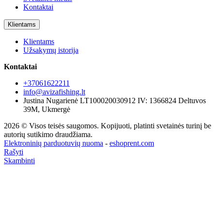
Kontaktai
Klientams
Klientams
Užsakymų istorija
Kontaktai
+37061622211
info@avizafishing.lt
Justina Nugarienė LT100020030912 IV: 1366824 Deltuvos
39M, Ukmergė
2026 © Visos teisės saugomos. Kopijuoti, platinti svetainės turinį be
autorių sutikimo draudžiama.
Elektroninių parduotuvių nuoma
-
eshoprent.com
Rašyti
Skambinti