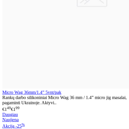
Micro Wag 36mm/1.4” 5vnt/pak
Rankų darbo silikoniniai Micro Wag 36 mm / 1.4” micro jig masalai,
pagaminti Ukrainoje. Aktyvi..
49
99
€1
€1
Daugiau
Naujiena
%
Akcija
-25