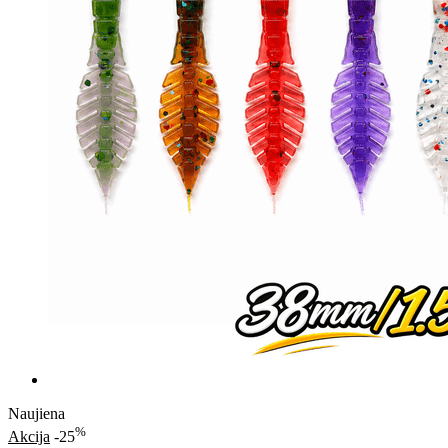
Naujiena
%
Akcija
-25