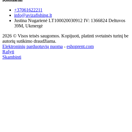
+37061622211
info@avizafishing.lt
Justina Nugarienė LT100020030912 IV: 1366824 Deltuvos
39M, Ukmergė
2026 © Visos teisės saugomos. Kopijuoti, platinti svetainės turinį be
autorių sutikimo draudžiama.
Elektroninių parduotuvių nuoma
-
eshoprent.com
Rašyti
Skambinti