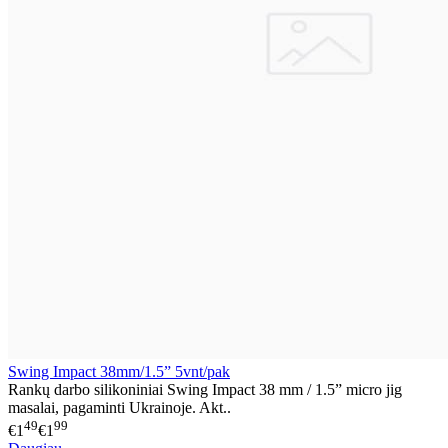
Swing Impact 38mm/1.5” 5vnt/pak
Rankų darbo silikoniniai Swing Impact 38 mm / 1.5” micro jig
masalai, pagaminti Ukrainoje. Akt..
49
99
€1
€1