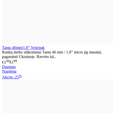
Tanta 46mm/1.8” 5vnt/pak
Rankų darbo silikoniniai Tanta 46 mm / 1.8” micro jig masalai,
pagaminti Ukrainoje. Rievėto kū..
49
99
€1
€1
Daugiau
Naujiena
%
Akcija
-25