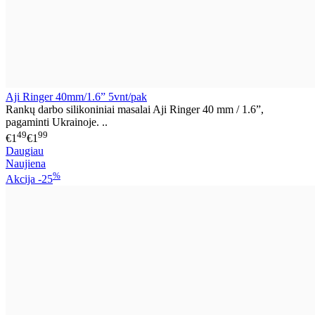
Aji Ringer 40mm/1.6” 5vnt/pak
Rankų darbo silikoniniai masalai Aji Ringer 40 mm / 1.6”,
pagaminti Ukrainoje. ..
49
99
€1
€1
Daugiau
Naujiena
%
Akcija
-25