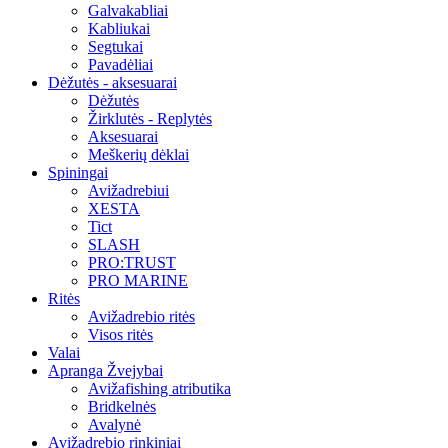
Galvakabliai
Kabliukai
Segtukai
Pavadėliai
Dėžutės - aksesuarai
Dėžutės
Žirklutės - Replytės
Aksesuarai
Meškerių dėklai
Spiningai
Avižadrebiui
XESTA
Tict
SLASH
PRO:TRUST
PRO MARINE
Ritės
Avižadrebio ritės
Visos ritės
Valai
Apranga Žvejybai
Avižafishing atributika
Bridkelnės
Avalynė
Avižadrebio rinkiniai