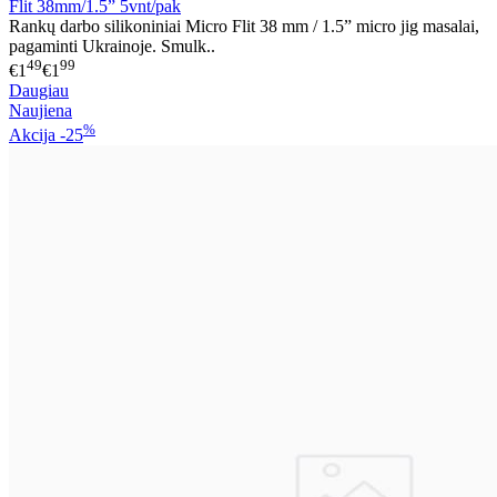
Flit 38mm/1.5” 5vnt/pak
Rankų darbo silikoniniai Micro Flit 38 mm / 1.5” micro jig masalai,
pagaminti Ukrainoje. Smulk..
49
99
€1
€1
Daugiau
Naujiena
%
Akcija
-25