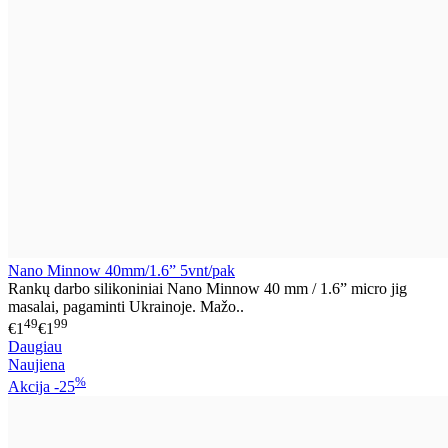
Nano Minnow 40mm/1.6” 5vnt/pak
Rankų darbo silikoniniai Nano Minnow 40 mm / 1.6” micro jig
masalai, pagaminti Ukrainoje. Mažo..
49
99
€1
€1
Daugiau
Naujiena
%
Akcija
-25