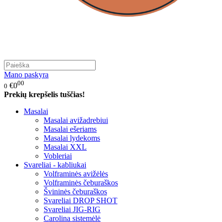
Mano paskyra
00
€0
0
Prekių krepšelis tuščias!
Masalai
Masalai avižadrebiui
Masalai ešeriams
Masalai lydekoms
Masalai XXL
Vobleriai
Svareliai - kabliukai
Volframinės avižėlės
Volframinės čeburaškos
Švininės čeburaškos
Svareliai DROP SHOT
Svareliai JIG-RIG
Carolina sistemėlė