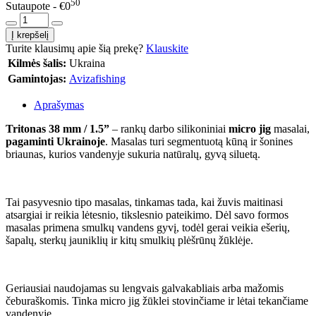
50
Sutaupote - €0
Turite klausimų apie šią prekę?
Klauskite
Kilmės šalis:
Ukraina
Gamintojas:
Avizafishing
Aprašymas
Tritonas 38 mm / 1.5”
– rankų darbo silikoniniai
micro jig
masalai,
pagaminti Ukrainoje
. Masalas turi segmentuotą kūną ir šonines
briaunas, kurios vandenyje sukuria natūralų, gyvą siluetą.
Tai pasyvesnio tipo masalas, tinkamas tada, kai žuvis maitinasi
atsargiai ir reikia lėtesnio, tikslesnio pateikimo. Dėl savo formos
masalas primena smulkų vandens gyvį, todėl gerai veikia ešerių,
šapalų, sterkų jauniklių ir kitų smulkių plėšrūnų žūklėje.
Geriausiai naudojamas su lengvais galvakabliais arba mažomis
čeburaškomis. Tinka micro jig žūklei stovinčiame ir lėtai tekančiame
vandenyje.