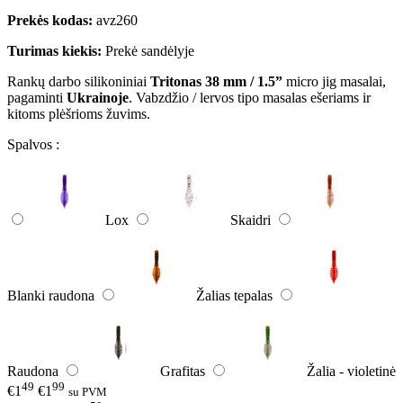
Prekės kodas:
avz260
Turimas kiekis:
Prekė sandėlyje
Rankų darbo silikoniniai
Tritonas 38 mm / 1.5”
micro jig masalai,
pagaminti
Ukrainoje
. Vabzdžio / lervos tipo masalas ešeriams ir
kitoms plėšrioms žuvims.
Spalvos :
Lox
Skaidri
Blanki raudona
Žalias tepalas
Raudona
Grafitas
Žalia - violetinė
49
99
€1
€1
su PVM