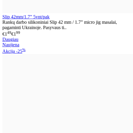
Slip 42mm/1.7” 5vnt/pak
Rankų darbo silikoniniai Slip 42 mm / 1.7” micro jig masalai,
pagaminti Ukrainoje. Pasyvaus ti..
49
99
€1
€1
Daugiau
Naujiena
%
Akcija
-25