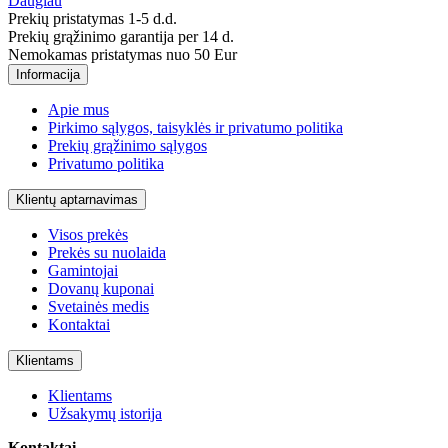
Daugiau
Prekių pristatymas 1-5 d.d.
Prekių grąžinimo garantija per 14 d.
Nemokamas pristatymas nuo 50 Eur
Informacija
Apie mus
Pirkimo sąlygos, taisyklės ir privatumo politika
Prekių grąžinimo sąlygos
Privatumo politika
Klientų aptarnavimas
Visos prekės
Prekės su nuolaida
Gamintojai
Dovanų kuponai
Svetainės medis
Kontaktai
Klientams
Klientams
Užsakymų istorija
Kontaktai