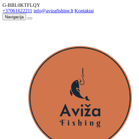
G-BBL0KTFLQY
+37061622211
info@avizafishing.lt
Kontaktai
Navigacija