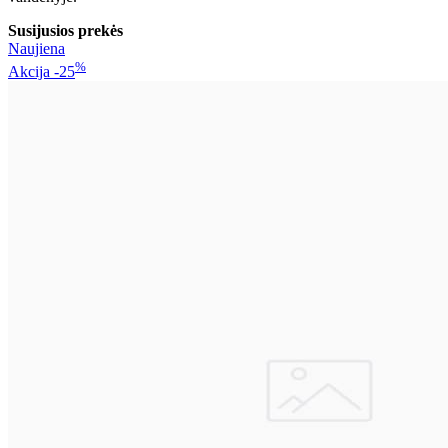
Susijusios prekės
Naujiena
%
Akcija
-25