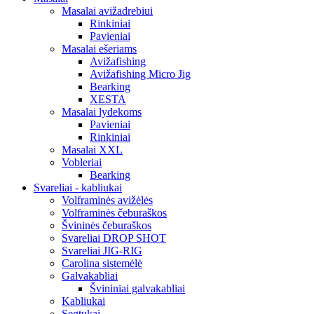
Masalai avižadrebiui
Rinkiniai
Pavieniai
Masalai ešeriams
Avižafishing
Avižafishing Micro Jig
Bearking
XESTA
Masalai lydekoms
Pavieniai
Rinkiniai
Masalai XXL
Vobleriai
Bearking
Svareliai - kabliukai
Volframinės avižėlės
Volframinės čeburaškos
Švininės čeburaškos
Svareliai DROP SHOT
Svareliai JIG-RIG
Carolina sistemėlė
Galvakabliai
Švininiai galvakabliai
Kabliukai
Segtukai