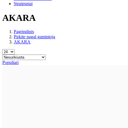
Straipsniai
AKARA
Pagrindinis
Pirkite pagal gamintoją
AKARA
Populiari