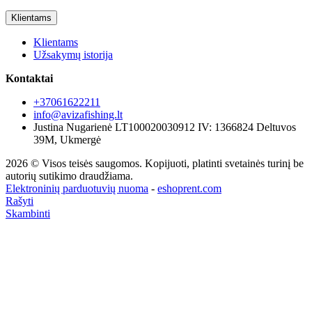
Klientams
Klientams
Užsakymų istorija
Kontaktai
+37061622211
info@avizafishing.lt
Justina Nugarienė LT100020030912 IV: 1366824 Deltuvos
39M, Ukmergė
2026 © Visos teisės saugomos. Kopijuoti, platinti svetainės turinį be
autorių sutikimo draudžiama.
Elektroninių parduotuvių nuoma
-
eshoprent.com
Rašyti
Skambinti