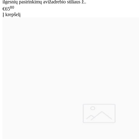
ilgesnių pasirinkimų avižadrebio stiliaus ž..
80
€65
Į krepšelį