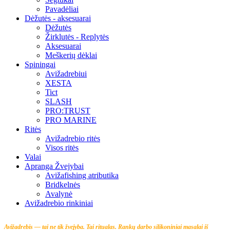
Pavadėliai
Dėžutės - aksesuarai
Dėžutės
Žirklutės - Replytės
Aksesuarai
Meškerių dėklai
Spiningai
Avižadrebiui
XESTA
Tict
SLASH
PRO:TRUST
PRO MARINE
Ritės
Avižadrebio ritės
Visos ritės
Valai
Apranga Žvejybai
Avižafishing atributika
Bridkelnės
Avalynė
Avižadrebio rinkiniai
Avižadrebis — tai ne tik žvejyba. Tai ritualas.
Rankų darbo silikoniniai masalai iš