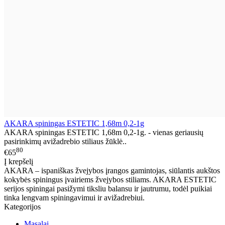
AKARA spiningas ESTETIC 1,68m 0,2-1g
AKARA spiningas ESTETIC 1,68m 0,2-1g. - vienas geriausių
pasirinkimų avižadrebio stiliaus žūklė..
80
€65
Į krepšelį
AKARA – ispaniškas žvejybos įrangos gamintojas, siūlantis aukštos
kokybės spiningus įvairiems žvejybos stiliams. AKARA ESTETIC
serijos spiningai pasižymi tiksliu balansu ir jautrumu, todėl puikiai
tinka lengvam spiningavimui ir avižadrebiui.
Kategorijos
Masalai