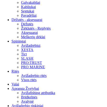
Galvakabliai
Kabliukai
Segtukai
Pavadėliai
Dėžutės - aksesuarai
Dėžutės
Žirklutės - Replytės
Aksesuarai
Meškerių dėklai
Spiningai
Avižadrebiui
XESTA
Tict
SLASH
PRO:TRUST
PRO MARINE
Ritės
Avižadrebio ritės
Visos ritės
Valai
Apranga Žvejybai
Avižafishing atributika
Bridkelnės
Avalynė
Avižadrebio rinkiniai