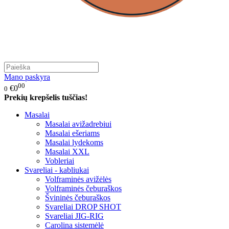
Mano paskyra
00
€0
0
Prekių krepšelis tuščias!
Masalai
Masalai avižadrebiui
Masalai ešeriams
Masalai lydekoms
Masalai XXL
Vobleriai
Svareliai - kabliukai
Volframinės avižėlės
Volframinės čeburaškos
Švininės čeburaškos
Svareliai DROP SHOT
Svareliai JIG-RIG
Carolina sistemėlė