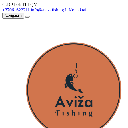
G-BBL0KTFLQY
+37061622211
info@avizafishing.lt
Kontaktai
Navigacija