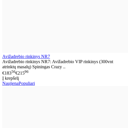
Avižadrebio rinkinys NR7
Avižadrebio rinkinys NR7: Avižadrebio VIP rinkinys (300vnt
atrinktų masalų) Spiningas Crazy ..
56
96
€183
€215
Į krepšelį
Naujiena
Populiari