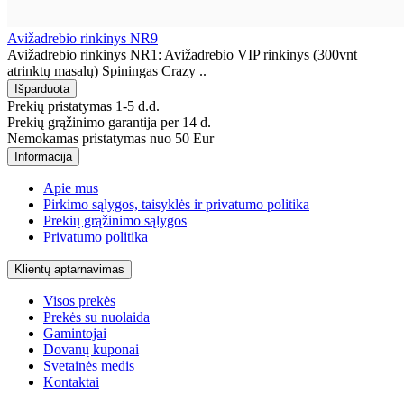
Avižadrebio rinkinys NR9
Avižadrebio rinkinys NR1: Avižadrebio VIP rinkinys (300vnt
atrinktų masalų) Spiningas Crazy ..
Prekių pristatymas 1-5 d.d.
Prekių grąžinimo garantija per 14 d.
Nemokamas pristatymas nuo 50 Eur
Informacija
Apie mus
Pirkimo sąlygos, taisyklės ir privatumo politika
Prekių grąžinimo sąlygos
Privatumo politika
Klientų aptarnavimas
Visos prekės
Prekės su nuolaida
Gamintojai
Dovanų kuponai
Svetainės medis
Kontaktai