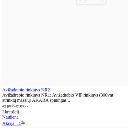
Avižadrebio rinkinys NR2
Avižadrebio rinkinys NR1: Avižadrebio VIP rinkinys (300vnt
atrinktų masalų) AKARA spiningas ..
80
06
€165
€195
Į krepšelį
Naujiena
%
Akcija
-15