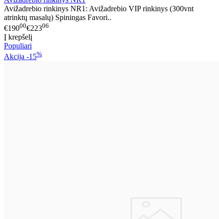
Avižadrebio rinkinys NR1: Avižadrebio VIP rinkinys (300vnt
atrinktų masalų) Spiningas Favori..
00
06
€190
€223
Į krepšelį
Populiari
%
Akcija
-15