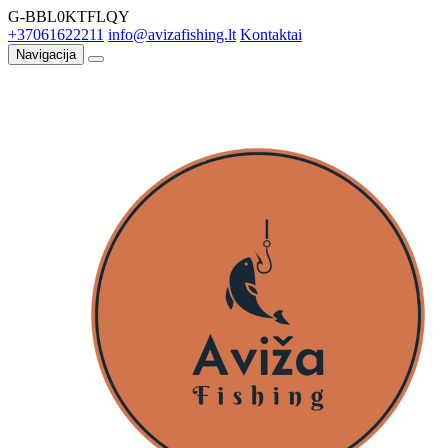
G-BBL0KTFLQY
+37061622211
info@avizafishing.lt
Kontaktai
Navigacija