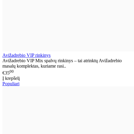
Avižadrebio VIP rinkinys
Avižadrebio VIP Mix spalvų rinkinys – tai atrinktų Avižadrebio
masalų komplektas, kuriame rasi..
00
€35
Į krepšelį
Populiari