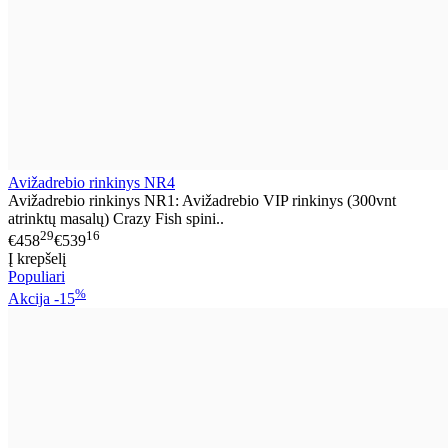
Avižadrebio rinkinys NR4
Avižadrebio rinkinys NR1: Avižadrebio VIP rinkinys (300vnt
atrinktų masalų) Crazy Fish spini..
29
16
€458
€539
Į krepšelį
Populiari
%
Akcija
-15