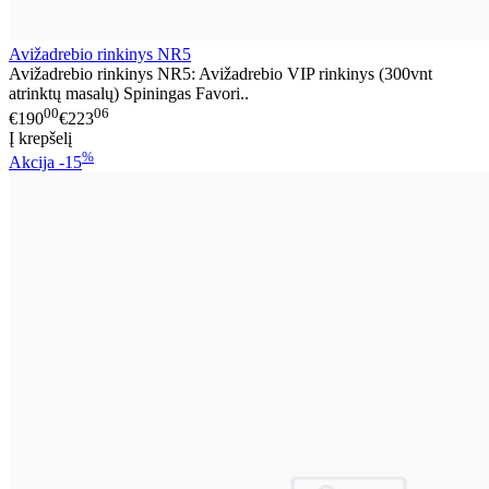
Avižadrebio rinkinys NR5
Avižadrebio rinkinys NR5: Avižadrebio VIP rinkinys (300vnt
atrinktų masalų) Spiningas Favori..
00
06
€190
€223
Į krepšelį
%
Akcija
-15