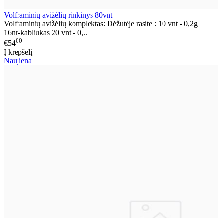
Volframinių avižėlių rinkinys 80vnt
Volframinių avižėlių komplektas: Dėžutėje rasite : 10 vnt - 0,2g
16nr-kabliukas 20 vnt - 0,..
00
€54
Į krepšelį
Naujiena