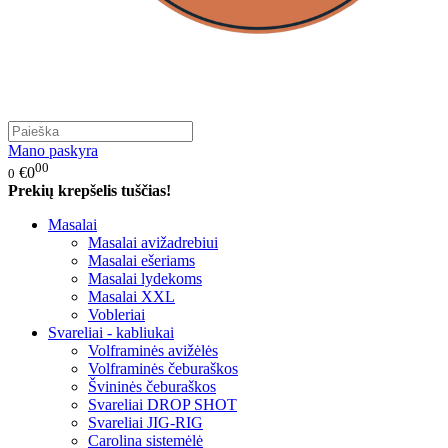
Mano paskyra
00
€0
0
Prekių krepšelis tuščias!
Masalai
Masalai avižadrebiui
Masalai ešeriams
Masalai lydekoms
Masalai XXL
Vobleriai
Svareliai - kabliukai
Volframinės avižėlės
Volframinės čeburaškos
Švininės čeburaškos
Svareliai DROP SHOT
Svareliai JIG-RIG
Carolina sistemėlė