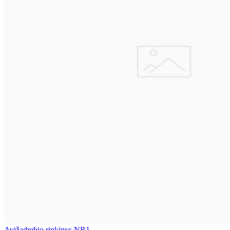
Avižadrebio rinkinys NR1