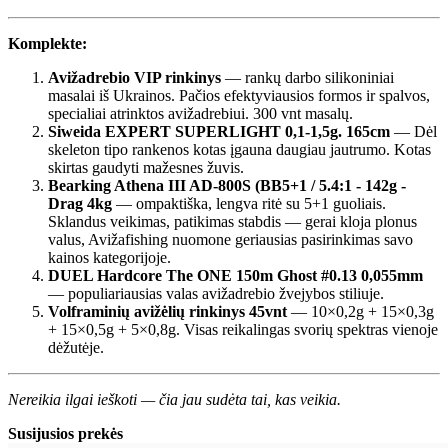
Komplekte:
Avižadrebio VIP rinkinys
— rankų darbo silikoniniai
masalai iš Ukrainos. Pačios efektyviausios formos ir spalvos,
specialiai atrinktos avižadrebiui. 300 vnt masalų.
Siweida EXPERT SUPERLIGHT 0,1-1,5g. 165cm
— Dėl
skeleton tipo rankenos kotas įgauna daugiau jautrumo. Kotas
skirtas gaudyti mažesnes žuvis.
Bearking Athena III AD-800S (BB5+1 / 5.4:1 - 142g -
Drag 4kg
— ompaktiška, lengva ritė su 5+1 guoliais.
Sklandus veikimas, patikimas stabdis — gerai kloja plonus
valus, Avižafishing nuomone geriausias pasirinkimas savo
kainos kategorijoje.
DUEL Hardcore The ONE 150m Ghost #0.13 0,055mm
— populiariausias valas avižadrebio žvejybos stiliuje.
Volframinių avižėlių rinkinys 45vnt
— 10×0,2g + 15×0,3g
+ 15×0,5g + 5×0,8g. Visas reikalingas svorių spektras vienoje
dėžutėje.
Nereikia ilgai ieškoti — čia jau sudėta tai, kas veikia.
Susijusios prekės