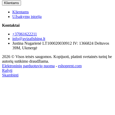
Klientams
Klientams
Užsakymų istorija
Kontaktai
+37061622211
info@avizafishing.lt
Justina Nugarienė LT100020030912 IV: 1366824 Deltuvos
39M, Ukmergė
2026 © Visos teisės saugomos. Kopijuoti, platinti svetainės turinį be
autorių sutikimo draudžiama.
Elektroninių parduotuvių nuoma
-
eshoprent.com
Rašyti
Skambinti