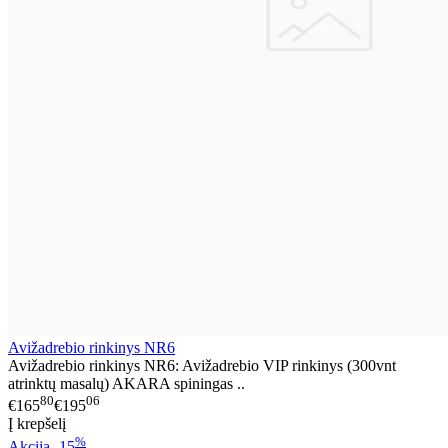
Avižadrebio rinkinys NR6
Avižadrebio rinkinys NR6: Avižadrebio VIP rinkinys (300vnt
atrinktų masalų) AKARA spiningas ..
80
06
€165
€195
Į krepšelį
%
Akcija
-15