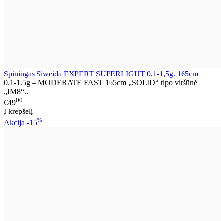
Spiningas Siweida EXPERT SUPERLIGHT 0,1-1,5g. 165cm
0.1-1.5g – MODERATE FAST 165cm „SOLID“ tipo viršūnė
„IM8“..
00
€49
Į krepšelį
%
Akcija
-15