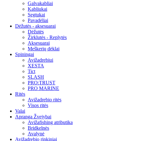
Galvakabliai
Kabliukai
Segtukai
Pavadėliai
Dėžutės - aksesuarai
Dėžutės
Žirklutės - Replytės
Aksesuarai
Meškerių dėklai
Spiningai
Avižadrebiui
XESTA
Tict
SLASH
PRO:TRUST
PRO MARINE
Ritės
Avižadrebio ritės
Visos ritės
Valai
Apranga Žvejybai
Avižafishing atributika
Bridkelnės
Avalynė
Avižadrebio rinkiniai