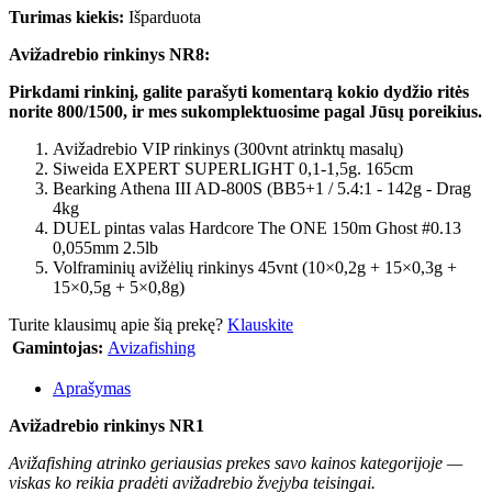
Turimas kiekis:
Išparduota
Avižadrebio rinkinys NR8:
Pirkdami rinkinį, galite parašyti komentarą kokio dydžio ritės
norite 800/1500, ir mes sukomplektuosime pagal Jūsų poreikius.
Avižadrebio VIP rinkinys (300vnt atrinktų masalų)
Siweida EXPERT SUPERLIGHT 0,1-1,5g. 165cm
Bearking Athena III AD-800S (BB5+1 / 5.4:1 - 142g - Drag
4kg
DUEL pintas valas Hardcore The ONE 150m Ghost #0.13
0,055mm 2.5lb
Volframinių avižėlių rinkinys 45vnt (10×0,2g + 15×0,3g +
15×0,5g + 5×0,8g)
Turite klausimų apie šią prekę?
Klauskite
Gamintojas:
Avizafishing
Aprašymas
Avižadrebio rinkinys NR1
Avižafishing atrinko geriausias prekes savo kainos kategorijoje —
viskas ko reikia pradėti avižadrebio žvejyba teisingai.