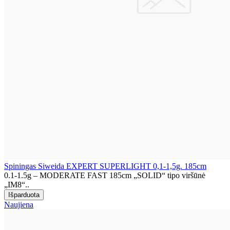
Spiningas Siweida EXPERT SUPERLIGHT 0,1-1,5g. 185cm
0.1-1.5g – MODERATE FAST 185cm „SOLID“ tipo viršūnė
„IM8“..
Naujiena