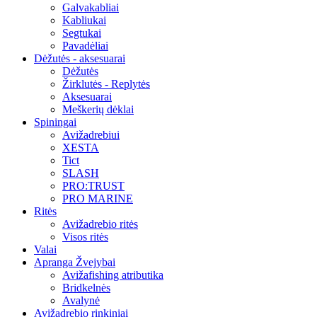
Galvakabliai
Kabliukai
Segtukai
Pavadėliai
Dėžutės - aksesuarai
Dėžutės
Žirklutės - Replytės
Aksesuarai
Meškerių dėklai
Spiningai
Avižadrebiui
XESTA
Tict
SLASH
PRO:TRUST
PRO MARINE
Ritės
Avižadrebio ritės
Visos ritės
Valai
Apranga Žvejybai
Avižafishing atributika
Bridkelnės
Avalynė
Avižadrebio rinkiniai