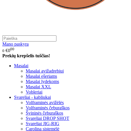
Mano paskyra
00
€0
0
Prekių krepšelis tuščias!
Masalai
Masalai avižadrebiui
Masalai ešeriams
Masalai lydekoms
Masalai XXL
Vobleriai
Svareliai - kabliukai
Volframinės avižėlės
Volframinės čeburaškos
Švininės čeburaškos
Svareliai DROP SHOT
Svareliai JIG-RIG
Carolina sistemėlė