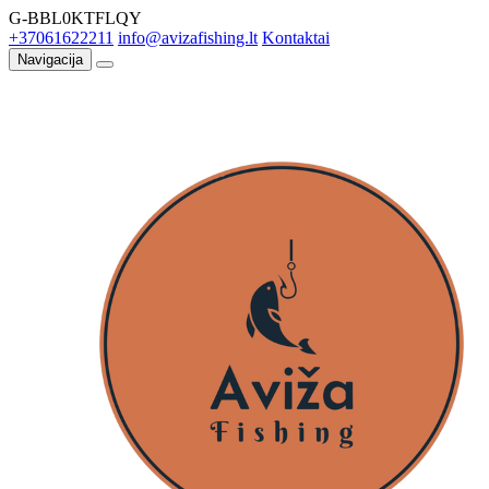
G-BBL0KTFLQY
+37061622211
info@avizafishing.lt
Kontaktai
Navigacija