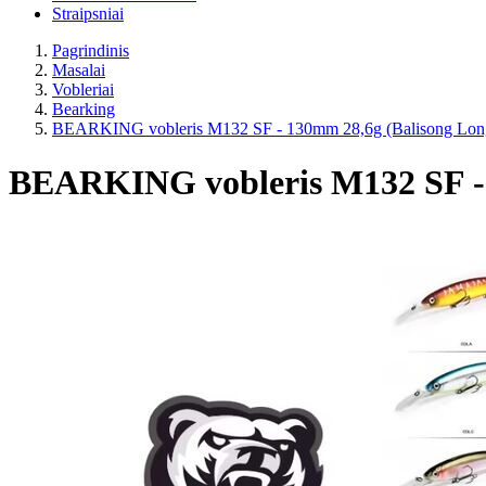
Straipsniai
Pagrindinis
Masalai
Vobleriai
Bearking
BEARKING vobleris M132 SF - 130mm 28,6g (Balisong Long 
BEARKING vobleris M132 SF - 1