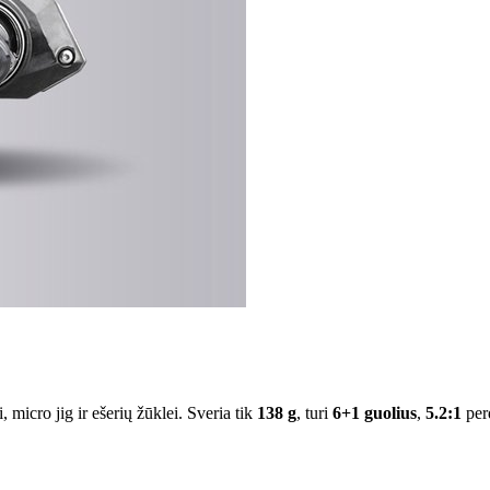
icro jig ir ešerių žūklei. Sveria tik
138 g
, turi
6+1 guolius
,
5.2:1
per