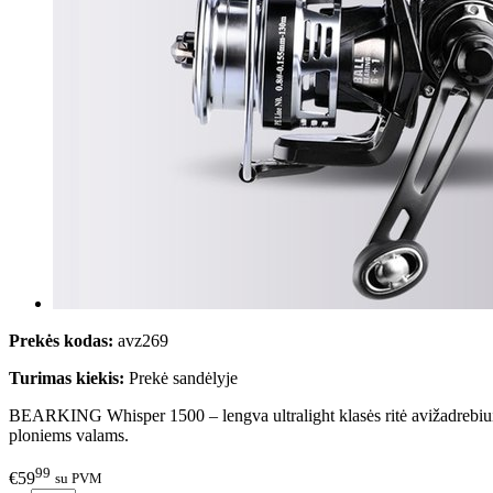
Prekės kodas:
avz269
Turimas kiekis:
Prekė sandėlyje
BEARKING Whisper 1500 – lengva ultralight klasės ritė avižadrebiui, m
ploniems valams.
99
€59
su PVM