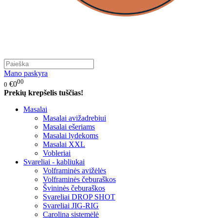
Mano paskyra
00
€0
0
Prekių krepšelis tuščias!
Masalai
Masalai avižadrebiui
Masalai ešeriams
Masalai lydekoms
Masalai XXL
Vobleriai
Svareliai - kabliukai
Volframinės avižėlės
Volframinės čeburaškos
Švininės čeburaškos
Svareliai DROP SHOT
Svareliai JIG-RIG
Carolina sistemėlė