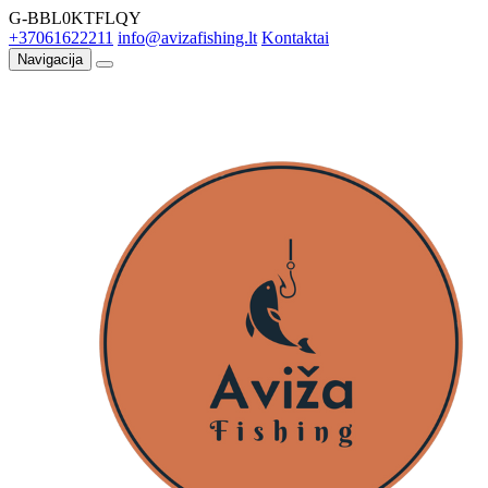
G-BBL0KTFLQY
+37061622211
info@avizafishing.lt
Kontaktai
Navigacija