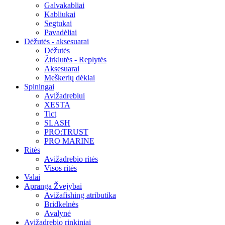
Galvakabliai
Kabliukai
Segtukai
Pavadėliai
Dėžutės - aksesuarai
Dėžutės
Žirklutės - Replytės
Aksesuarai
Meškerių dėklai
Spiningai
Avižadrebiui
XESTA
Tict
SLASH
PRO:TRUST
PRO MARINE
Ritės
Avižadrebio ritės
Visos ritės
Valai
Apranga Žvejybai
Avižafishing atributika
Bridkelnės
Avalynė
Avižadrebio rinkiniai