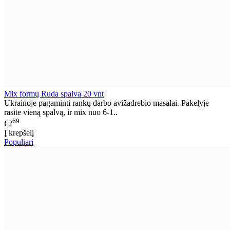
Mix formų Ruda spalva 20 vnt
Ukrainoje pagaminti rankų darbo avižadrebio masalai. Pakelyje
rasite vieną spalvą, ir mix nuo 6-1..
69
€2
Į krepšelį
Populiari