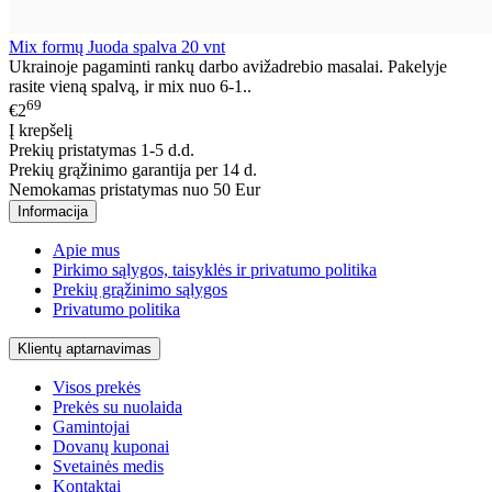
Mix formų Juoda spalva 20 vnt
Ukrainoje pagaminti rankų darbo avižadrebio masalai. Pakelyje
rasite vieną spalvą, ir mix nuo 6-1..
69
€2
Į krepšelį
Prekių pristatymas 1-5 d.d.
Prekių grąžinimo garantija per 14 d.
Nemokamas pristatymas nuo 50 Eur
Informacija
Apie mus
Pirkimo sąlygos, taisyklės ir privatumo politika
Prekių grąžinimo sąlygos
Privatumo politika
Klientų aptarnavimas
Visos prekės
Prekės su nuolaida
Gamintojai
Dovanų kuponai
Svetainės medis
Kontaktai