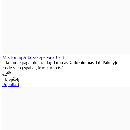
Mix formų Arbūzas spalva 20 vnt
Ukrainoje pagaminti rankų darbo avižadrebio masalai. Pakelyje
rasite vieną spalvą, ir mix nuo 6-1..
69
€2
Į krepšelį
Populiari