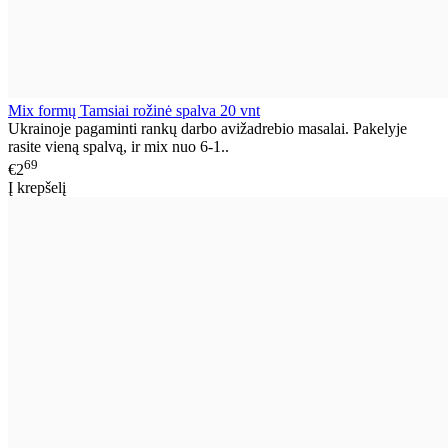
Mix formų Tamsiai rožinė spalva 20 vnt
Ukrainoje pagaminti rankų darbo avižadrebio masalai. Pakelyje
rasite vieną spalvą, ir mix nuo 6-1..
69
€2
Į krepšelį