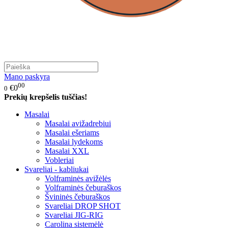
Mano paskyra
00
€0
0
Prekių krepšelis tuščias!
Masalai
Masalai avižadrebiui
Masalai ešeriams
Masalai lydekoms
Masalai XXL
Vobleriai
Svareliai - kabliukai
Volframinės avižėlės
Volframinės čeburaškos
Švininės čeburaškos
Svareliai DROP SHOT
Svareliai JIG-RIG
Carolina sistemėlė