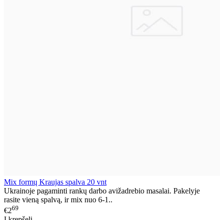
Mix formų Kraujas spalva 20 vnt
Ukrainoje pagaminti rankų darbo avižadrebio masalai. Pakelyje
rasite vieną spalvą, ir mix nuo 6-1..
69
€2
Į krepšelį