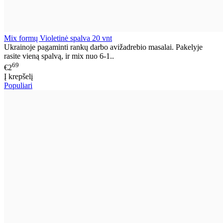
Mix formų Violetinė spalva 20 vnt
Ukrainoje pagaminti rankų darbo avižadrebio masalai. Pakelyje
rasite vieną spalvą, ir mix nuo 6-1..
69
€2
Į krepšelį
Populiari