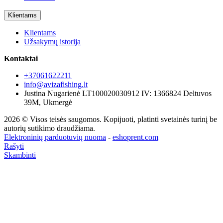
Klientams
Klientams
Užsakymų istorija
Kontaktai
+37061622211
info@avizafishing.lt
Justina Nugarienė LT100020030912 IV: 1366824 Deltuvos
39M, Ukmergė
2026 © Visos teisės saugomos. Kopijuoti, platinti svetainės turinį be
autorių sutikimo draudžiama.
Elektroninių parduotuvių nuoma
-
eshoprent.com
Rašyti
Skambinti