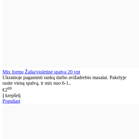
Mix formų Žalia/violetinė spalva 20 vnt
Ukrainoje pagaminti rankų darbo avižadrebio masalai. Pakelyje
rasite vieną spalvą, ir mix nuo 6-1..
69
€2
Į krepšelį
Populiari