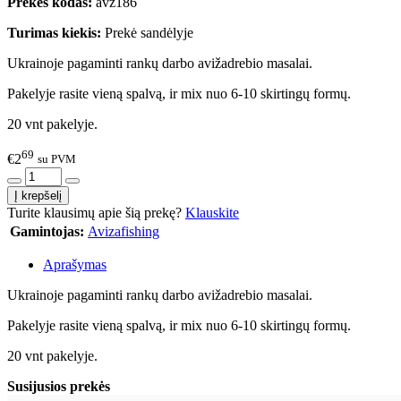
Prekės kodas:
avz186
Turimas kiekis:
Prekė sandėlyje
Ukrainoje pagaminti rankų darbo avižadrebio masalai.
Pakelyje rasite vieną spalvą, ir mix nuo 6-10 skirtingų formų.
20 vnt pakelyje.
69
€2
su PVM
Turite klausimų apie šią prekę?
Klauskite
Gamintojas:
Avizafishing
Aprašymas
Ukrainoje pagaminti rankų darbo avižadrebio masalai.
Pakelyje rasite vieną spalvą, ir mix nuo 6-10 skirtingų formų.
20 vnt pakelyje.
Susijusios prekės