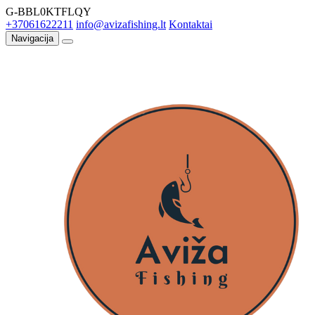
G-BBL0KTFLQY
+37061622211
info@avizafishing.lt
Kontaktai
Navigacija