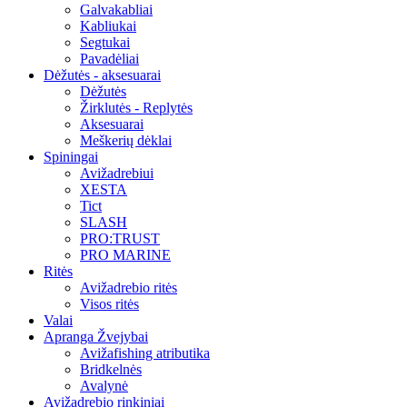
Galvakabliai
Kabliukai
Segtukai
Pavadėliai
Dėžutės - aksesuarai
Dėžutės
Žirklutės - Replytės
Aksesuarai
Meškerių dėklai
Spiningai
Avižadrebiui
XESTA
Tict
SLASH
PRO:TRUST
PRO MARINE
Ritės
Avižadrebio ritės
Visos ritės
Valai
Apranga Žvejybai
Avižafishing atributika
Bridkelnės
Avalynė
Avižadrebio rinkiniai