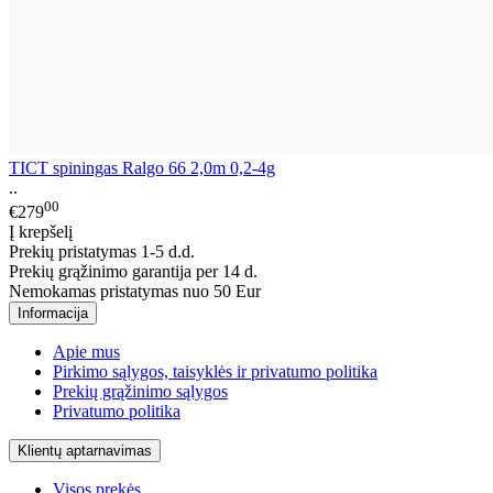
TICT spiningas Ralgo 66 2,0m 0,2-4g
..
00
€279
Į krepšelį
Prekių pristatymas 1-5 d.d.
Prekių grąžinimo garantija per 14 d.
Nemokamas pristatymas nuo 50 Eur
Informacija
Apie mus
Pirkimo sąlygos, taisyklės ir privatumo politika
Prekių grąžinimo sąlygos
Privatumo politika
Klientų aptarnavimas
Visos prekės