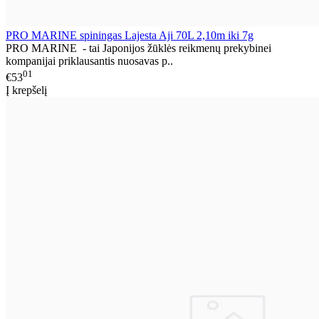
PRO MARINE spiningas Lajesta Aji 70L 2,10m iki 7g
PRO MARINE - tai Japonijos žūklės reikmenų prekybinei
kompanijai priklausantis nuosavas p..
01
€53
Į krepšelį