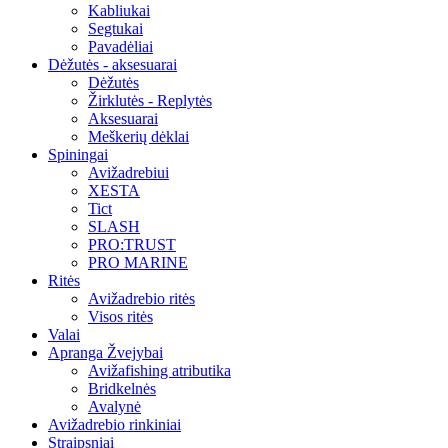
Kabliukai
Segtukai
Pavadėliai
Dėžutės - aksesuarai
Dėžutės
Žirklutės - Replytės
Aksesuarai
Meškerių dėklai
Spiningai
Avižadrebiui
XESTA
Tict
SLASH
PRO:TRUST
PRO MARINE
Ritės
Avižadrebio ritės
Visos ritės
Valai
Apranga Žvejybai
Avižafishing atributika
Bridkelnės
Avalynė
Avižadrebio rinkiniai
Straipsniai