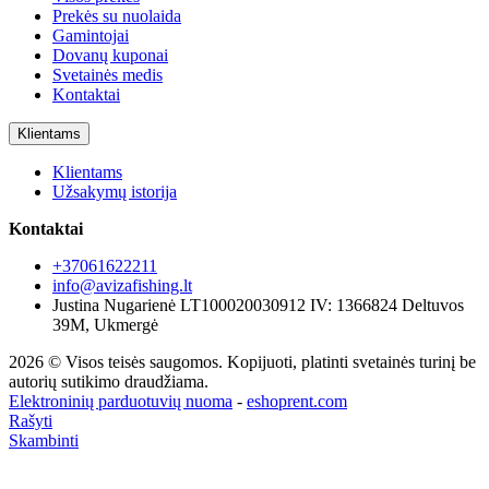
Prekės su nuolaida
Gamintojai
Dovanų kuponai
Svetainės medis
Kontaktai
Klientams
Klientams
Užsakymų istorija
Kontaktai
+37061622211
info@avizafishing.lt
Justina Nugarienė LT100020030912 IV: 1366824 Deltuvos
39M, Ukmergė
2026 © Visos teisės saugomos. Kopijuoti, platinti svetainės turinį be
autorių sutikimo draudžiama.
Elektroninių parduotuvių nuoma
-
eshoprent.com
Rašyti
Skambinti