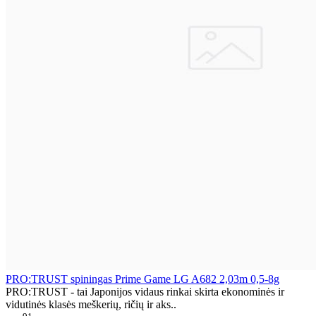
PRO:TRUST spiningas Prime Game LG A682 2,03m 0,5-8g
PRO:TRUST - tai Japonijos vidaus rinkai skirta ekonominės ir
vidutinės klasės meškerių, ričių ir aks..