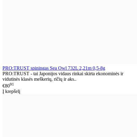
PRO:TRUST spiningas Sea Owl 732L 2,21m 0,5-8g
PRO:TRUST - tai Japonijos vidaus rinkai skirta ekonominės ir
vidutinės klasės meškerių, ričių ir aks..
91
€80
Į krepšelį