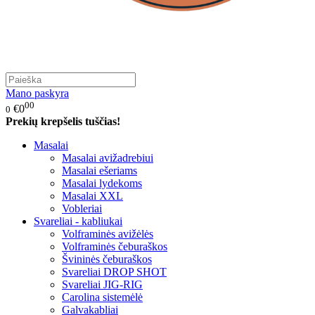
Mano paskyra
00
€0
0
Prekių krepšelis tuščias!
Masalai
Masalai avižadrebiui
Masalai ešeriams
Masalai lydekoms
Masalai XXL
Vobleriai
Svareliai - kabliukai
Volframinės avižėlės
Volframinės čeburaškos
Švininės čeburaškos
Svareliai DROP SHOT
Svareliai JIG-RIG
Carolina sistemėlė
Galvakabliai