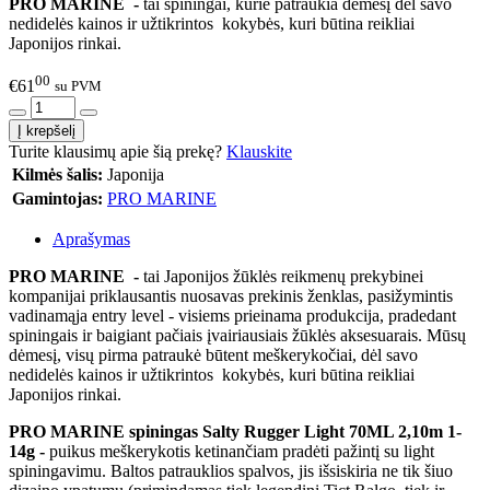
PRO MARINE -
tai spiningai, kurie patraukia dėmesį dėl savo
nedidelės kainos ir užtikrintos kokybės, kuri būtina reikliai
Japonijos rinkai.
00
€61
su PVM
Turite klausimų apie šią prekę?
Klauskite
Kilmės šalis:
Japonija
Gamintojas:
PRO MARINE
Aprašymas
PRO MARINE -
tai Japonijos žūklės reikmenų prekybinei
kompanijai priklausantis nuosavas prekinis ženklas, pasižymintis
vadinamąja entry level - visiems prieinama produkcija, pradedant
spiningais ir baigiant pačiais įvairiausiais žūklės aksesuarais. Mūsų
dėmesį, visų pirma patraukė būtent meškerykočiai, dėl savo
nedidelės kainos ir užtikrintos kokybės, kuri būtina reikliai
Japonijos rinkai.
PRO MARINE spiningas Salty Rugger Light 70ML 2,10m 1-
14g
-
puikus meškerykotis ketinančiam pradėti pažintį su light
spiningavimu. Baltos patrauklios spalvos, jis išsiskiria ne tik šiuo