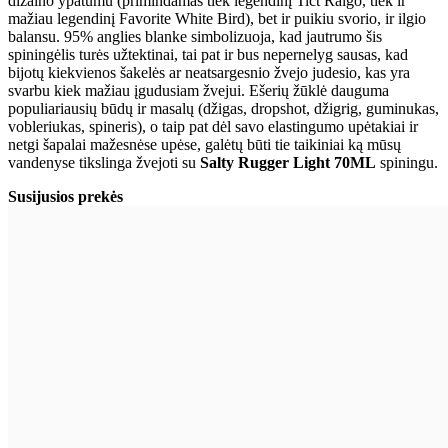
dizaino ypatumu (primindamas tiek legendinį Tict Ralgo, tiek ir
mažiau legendinį Favorite White Bird), bet ir puikiu svorio, ir ilgio
balansu. 95% anglies blanke simbolizuoja, kad jautrumo šis
spiningėlis turės užtektinai, tai pat ir bus nepernelyg sausas, kad
bijotų kiekvienos šakelės ar neatsargesnio žvejo judesio, kas yra
svarbu kiek mažiau įgudusiam žvejui. Ešerių žūklė dauguma
populiariausių būdų ir masalų (džigas, dropshot, džigrig, guminukas,
vobleriukas, spineris), o taip pat dėl savo elastingumo upėtakiai ir
netgi šapalai mažesnėse upėse, galėtų būti tie taikiniai ką mūsų
vandenyse tikslinga žvejoti su
Salty Rugger Light 70ML
spiningu.
Susijusios prekės