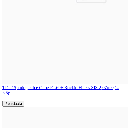
TICT Spiningas Ice Cube IC-69F Rockin Finess SIS 2,07m 0,1-
3,5g
..