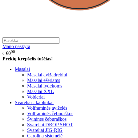
Mano paskyra
00
€0
0
Prekių krepšelis tuščias!
Masalai
Masalai avižadrebiui
Masalai ešeriams
Masalai lydekoms
Masalai XXL
Vobleriai
Svareliai - kabliukai
Volframinės avižėlės
Volframinės čeburaškos
Švininės čeburaškos
Svareliai DROP SHOT
Svareliai JIG-RIG
Carolina sistemėlė