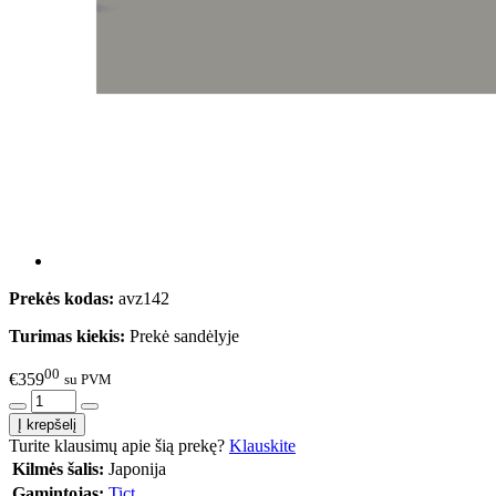
Prekės kodas:
avz142
Turimas kiekis:
Prekė sandėlyje
00
€359
su PVM
Turite klausimų apie šią prekę?
Klauskite
Kilmės šalis:
Japonija
Gamintojas:
Tict