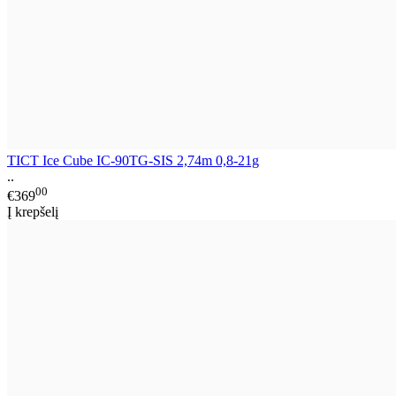
TICT Ice Cube IC-90TG-SIS 2,74m 0,8-21g
..
00
€369
Į krepšelį