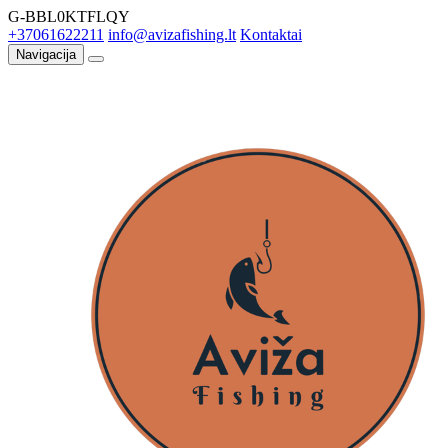
G-BBL0KTFLQY
+37061622211
info@avizafishing.lt
Kontaktai
Navigacija