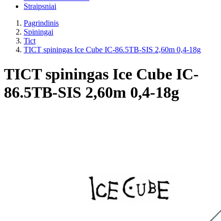
Straipsniai
Pagrindinis
Spiningai
Tict
TICT spiningas Ice Cube IC-86.5TB-SIS 2,60m 0,4-18g
TICT spiningas Ice Cube IC-
86.5TB-SIS 2,60m 0,4-18g