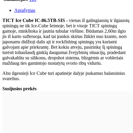
Aprašymas
TICT Ice Cube IC-86.5TB-SIS -
vienas iš galingiausių ir ilgiausių
spiningų ne tik Ice-Cube šeimoje, bet ir visoje TICT spiningų
gamoje, minkštoka ir jautria tubular viršūne. Būdamas 2,60m ilgio
jis iš karto sufleruoja, kad tai įrankis skirtas žūklei nuo kranto, nors
japonams didžioji dalis aji ir rockfishing spiningų yra kuriami
galvojant apie priekrantę. Bet kokiu atveju, pasirinkę šį spiningą
turėsit toliaušaudį ginklą daugumai žvejybinių situacijų, pradedant
galvakabliu su silikonu, dropshot sistema, blizgėmis ar vobleriais
maždaug ties gamintojo nustatytų svorio ribų viduriu.
Abu ilgesnieji Ice Cube turi apatinėje dalyje įsukamus balansinius
svarelius.
Susijusios prekės