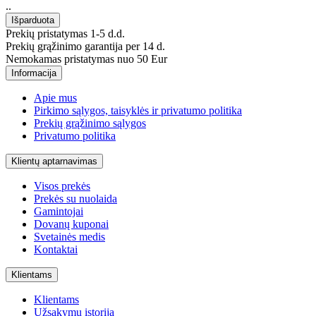
..
Prekių pristatymas 1-5 d.d.
Prekių grąžinimo garantija per 14 d.
Nemokamas pristatymas nuo 50 Eur
Informacija
Apie mus
Pirkimo sąlygos, taisyklės ir privatumo politika
Prekių grąžinimo sąlygos
Privatumo politika
Klientų aptarnavimas
Visos prekės
Prekės su nuolaida
Gamintojai
Dovanų kuponai
Svetainės medis
Kontaktai
Klientams
Klientams
Užsakymų istorija