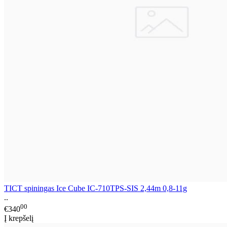
TICT spiningas Ice Cube IC-710TPS-SIS 2,44m 0,8-11g
..
00
€340
Į krepšelį