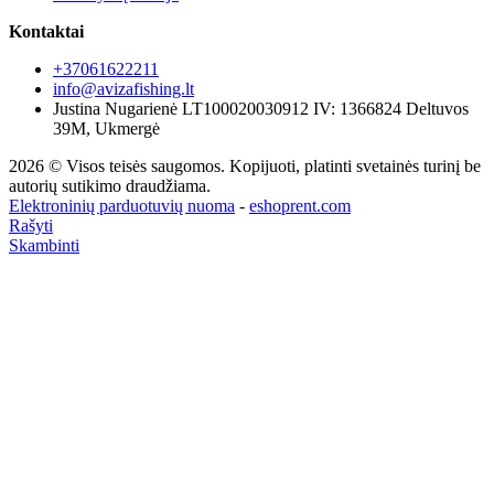
Kontaktai
+37061622211
info@avizafishing.lt
Justina Nugarienė LT100020030912 IV: 1366824 Deltuvos
39M, Ukmergė
2026 © Visos teisės saugomos. Kopijuoti, platinti svetainės turinį be
autorių sutikimo draudžiama.
Elektroninių parduotuvių nuoma
-
eshoprent.com
Rašyti
Skambinti