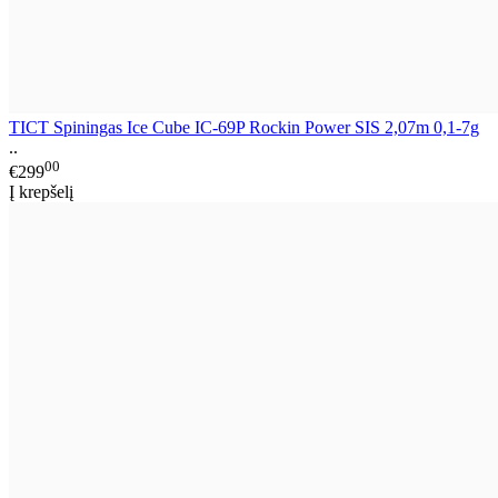
TICT Spiningas Ice Cube IC-69P Rockin Power SIS 2,07m 0,1-7g
..
00
€299
Į krepšelį