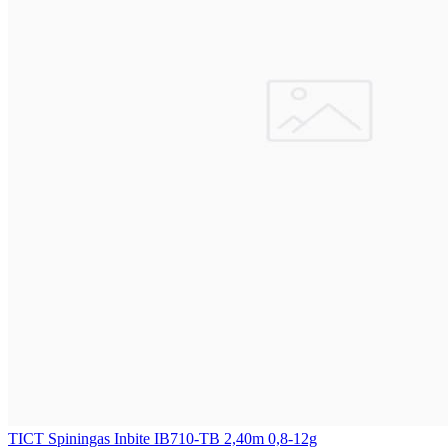
TICT Spiningas Inbite IB710-TB 2,40m 0,8-12g