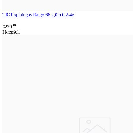
TICT spiningas Ralgo 66 2,0m 0,2-4g
..
00
€279
Į krepšelį