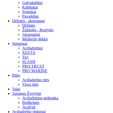
Galvakabliai
Kabliukai
Segtukai
Pavadėliai
Dėžutės - aksesuarai
Dėžutės
Žirklutės - Replytės
Aksesuarai
Meškerių dėklai
Spiningai
Avižadrebiui
XESTA
Tict
SLASH
PRO:TRUST
PRO MARINE
Ritės
Avižadrebio ritės
Visos ritės
Valai
Apranga Žvejybai
Avižafishing atributika
Bridkelnės
Avalynė
Avižadrebio rinkiniai