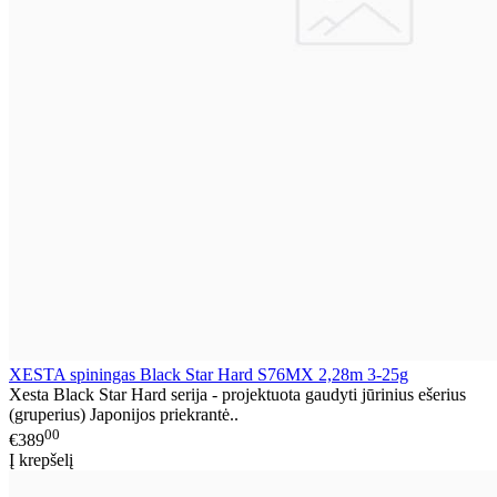
XESTA spiningas Black Star Hard S76MX 2,28m 3-25g
Xesta Black Star Hard serija - projektuota gaudyti jūrinius ešerius
(gruperius) Japonijos priekrantė..
00
€389
Į krepšelį