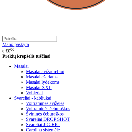
Mano paskyra
00
€0
0
Prekių krepšelis tuščias!
Masalai
Masalai avižadrebiui
Masalai ešeriams
Masalai lydekoms
Masalai XXL
Vobleriai
Svareliai - kabliukai
Volframinės avižėlės
Volframinės čeburaškos
Švininės čeburaškos
Svareliai DROP SHOT
Svareliai JIG-RIG
Carolina sistemėlė