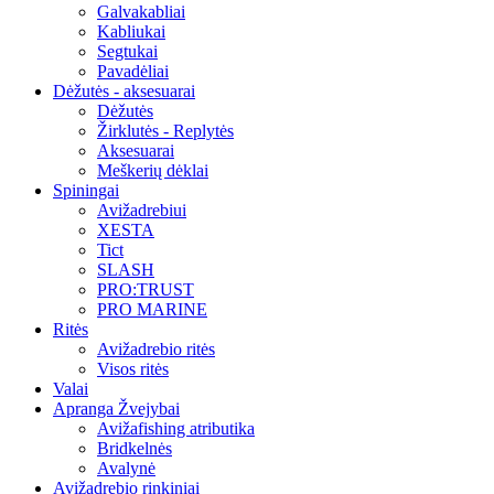
Galvakabliai
Kabliukai
Segtukai
Pavadėliai
Dėžutės - aksesuarai
Dėžutės
Žirklutės - Replytės
Aksesuarai
Meškerių dėklai
Spiningai
Avižadrebiui
XESTA
Tict
SLASH
PRO:TRUST
PRO MARINE
Ritės
Avižadrebio ritės
Visos ritės
Valai
Apranga Žvejybai
Avižafishing atributika
Bridkelnės
Avalynė
Avižadrebio rinkiniai