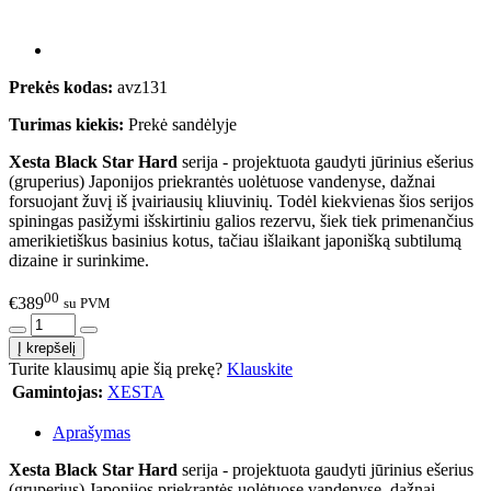
Prekės kodas:
avz131
Turimas kiekis:
Prekė sandėlyje
Xesta Black Star Hard
serija - projektuota gaudyti jūrinius ešerius
(gruperius) Japonijos priekrantės uolėtuose vandenyse, dažnai
forsuojant žuvį iš įvairiausių kliuvinių. Todėl kiekvienas šios serijos
spiningas pasižymi išskirtiniu galios rezervu, šiek tiek primenančius
amerikietiškus basinius kotus, tačiau išlaikant japonišką subtilumą
dizaine ir surinkime.
00
€389
su PVM
Turite klausimų apie šią prekę?
Klauskite
Gamintojas:
XESTA
Aprašymas
Xesta Black Star Hard
serija - projektuota gaudyti jūrinius ešerius
(gruperius) Japonijos priekrantės uolėtuose vandenyse, dažnai