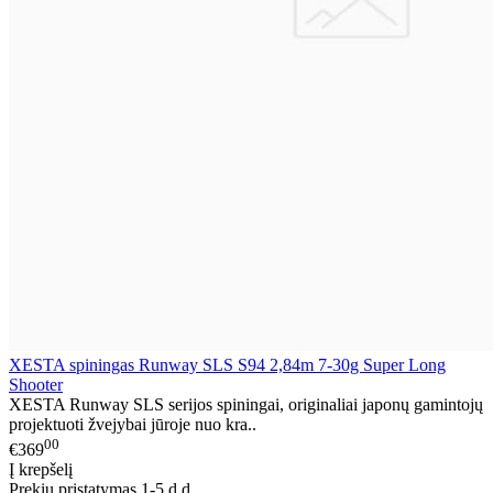
XESTA spiningas Runway SLS S94 2,84m 7-30g Super Long
Shooter
XESTA Runway SLS serijos spiningai, originaliai japonų gamintojų
projektuoti žvejybai jūroje nuo kra..
00
€369
Į krepšelį
Prekių pristatymas 1-5 d.d.