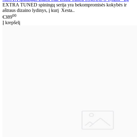
EXTRA TUNED spiningų serija yra bekompromisės kokybės ir
aštraus dizaino lydinys, į kurį Xesta..
00
€389
Į krepšelį