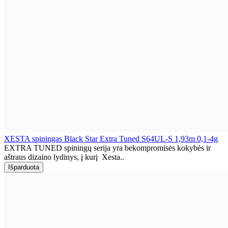
XESTA spiningas Black Star Extra Tuned S64UL-S 1,93m 0,1-4g
EXTRA TUNED spiningų serija yra bekompromisės kokybės ir
aštraus dizaino lydinys, į kurį Xesta..