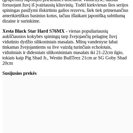
forsuojant žuvį iš įvairiausių kliuvinių. Todėl kiekvienas šios serijos
spiningas pasižymi išskirtiniu galios rezervu, šiek tiek primenančius
amerikietiškus basinius kotus, tačiau išlaikant japonišką subtilumą
dizaine ir surinkime.
Xesta Black Star Hard S76MX -
vienas populiariausių
aukščiausios kokybės spiningų tarp žvejojančių pelaginę žuvį
vidutinio dydžio silikoniniais masalais. Mūsų vandenyse labai
tinkamas žvejojantiems su live vaizdą turinčiais echolotais,
vidutiniais ir didesniais silikonininiais masalais iki 21-22cm ilgio,
tokiais kaip Pig Shad Jr., Westin BullTeez 21cm ar SG Goby Shad
20cm
Susijusios prekės