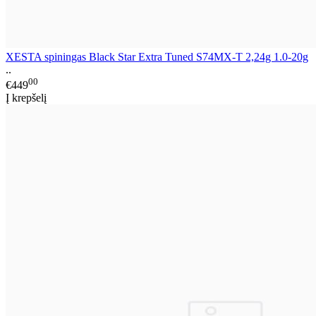
XESTA spiningas Black Star Extra Tuned S74MX-T 2,24g 1.0-20g
..
00
€449
Į krepšelį