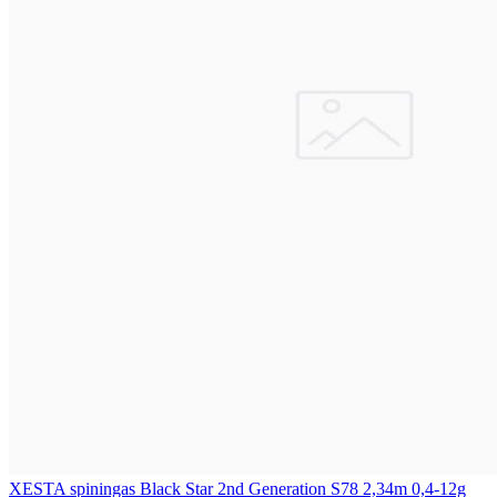
XESTA spiningas Black Star 2nd Generation S78 2,34m 0,4-12g