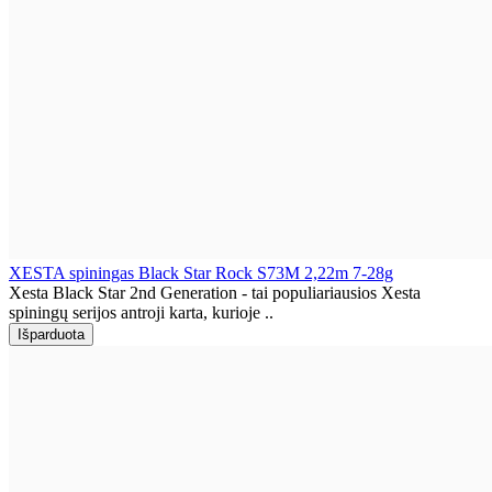
XESTA spiningas Black Star Rock S73M 2,22m 7-28g
Xesta Black Star 2nd Generation - tai populiariausios Xesta
spiningų serijos antroji karta, kurioje ..