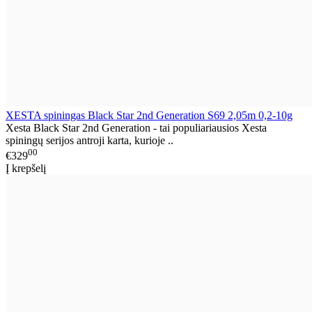
XESTA spiningas Black Star 2nd Generation S69 2,05m 0,2-10g
Xesta Black Star 2nd Generation - tai populiariausios Xesta
spiningų serijos antroji karta, kurioje ..
00
€329
Į krepšelį