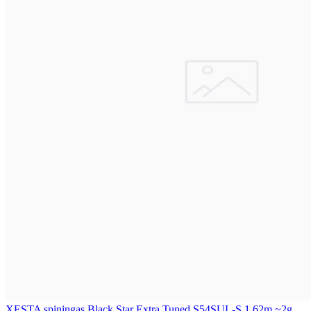
XESTA spiningas Black Star Extra Tuned S54SUL-S 1,62m ~2g