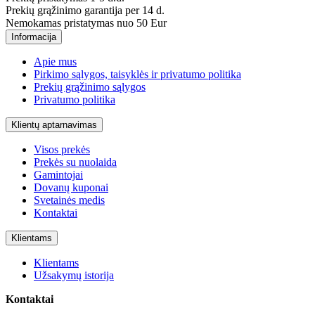
Prekių grąžinimo garantija per 14 d.
Nemokamas pristatymas nuo 50 Eur
Informacija
Apie mus
Pirkimo sąlygos, taisyklės ir privatumo politika
Prekių grąžinimo sąlygos
Privatumo politika
Klientų aptarnavimas
Visos prekės
Prekės su nuolaida
Gamintojai
Dovanų kuponai
Svetainės medis
Kontaktai
Klientams
Klientams
Užsakymų istorija
Kontaktai