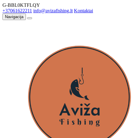
G-BBL0KTFLQY
+37061622211
info@avizafishing.lt
Kontaktai
Navigacija