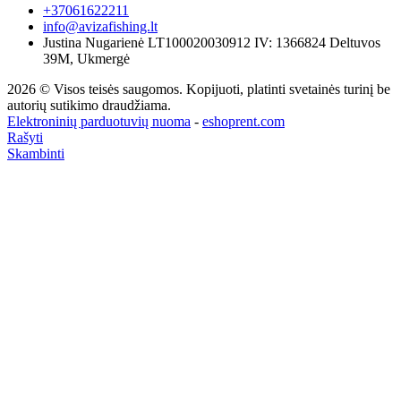
+37061622211
info@avizafishing.lt
Justina Nugarienė LT100020030912 IV: 1366824 Deltuvos
39M, Ukmergė
2026 © Visos teisės saugomos. Kopijuoti, platinti svetainės turinį be
autorių sutikimo draudžiama.
Elektroninių parduotuvių nuoma
-
eshoprent.com
Rašyti
Skambinti