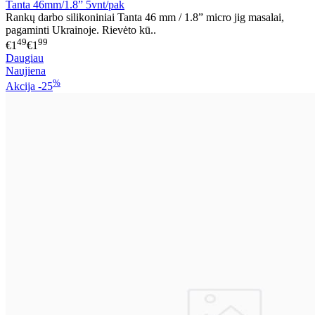
Tanta 46mm/1.8” 5vnt/pak
Rankų darbo silikoniniai Tanta 46 mm / 1.8” micro jig masalai,
pagaminti Ukrainoje. Rievėto kū..
49
99
€1
€1
Daugiau
Naujiena
%
Akcija
-25