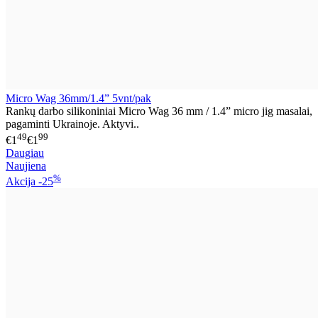
Micro Wag 36mm/1.4” 5vnt/pak
Rankų darbo silikoniniai Micro Wag 36 mm / 1.4” micro jig masalai,
pagaminti Ukrainoje. Aktyvi..
49
99
€1
€1
Daugiau
Naujiena
%
Akcija
-25