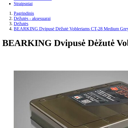
Straipsniai
Pagrindinis
Dėžutės - aksesuarai
Dėžutės
BEARKING Dvipusė Dėžutė Vobleriams CT-28 Medium Grey
BEARKING Dvipusė Dėžutė Vob