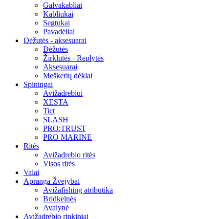
Galvakabliai
Kabliukai
Segtukai
Pavadėliai
Dėžutės - aksesuarai
Dėžutės
Žirklutės - Replytės
Aksesuarai
Meškerių dėklai
Spiningai
Avižadrebiui
XESTA
Tict
SLASH
PRO:TRUST
PRO MARINE
Ritės
Avižadrebio ritės
Visos ritės
Valai
Apranga Žvejybai
Avižafishing atributika
Bridkelnės
Avalynė
Avižadrebio rinkiniai