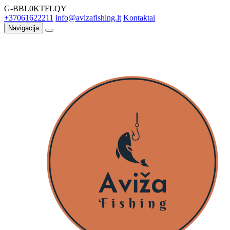
G-BBL0KTFLQY
+37061622211
info@avizafishing.lt
Kontaktai
Navigacija