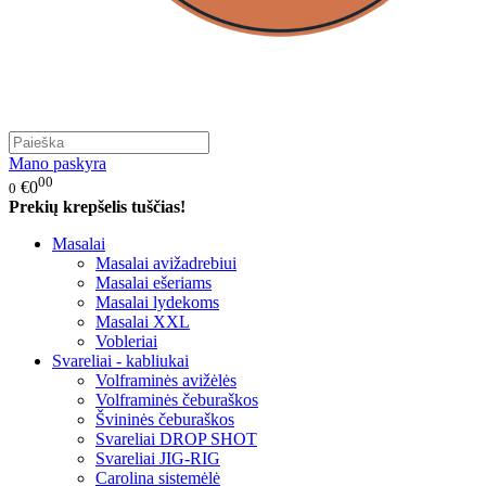
Mano paskyra
00
€0
0
Prekių krepšelis tuščias!
Masalai
Masalai avižadrebiui
Masalai ešeriams
Masalai lydekoms
Masalai XXL
Vobleriai
Svareliai - kabliukai
Volframinės avižėlės
Volframinės čeburaškos
Švininės čeburaškos
Svareliai DROP SHOT
Svareliai JIG-RIG
Carolina sistemėlė