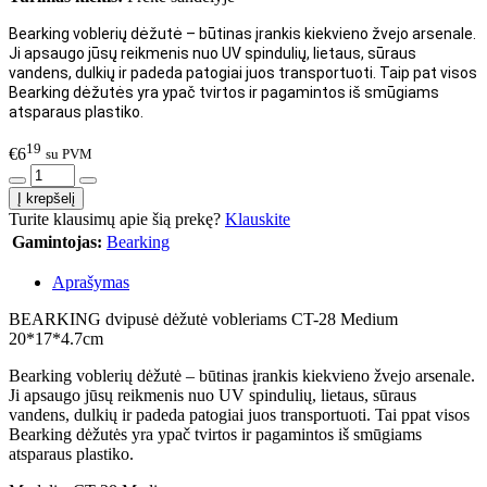
Bearking voblerių dėžutė – būtinas įrankis kiekvieno žvejo arsenale.
Ji apsaugo jūsų reikmenis nuo UV spindulių, lietaus, sūraus
vandens, dulkių ir padeda patogiai juos transportuoti. Taip pat visos
Bearking dėžutės yra ypač tvirtos ir pagamintos iš smūgiams
atsparaus plastiko.
19
€6
su PVM
Turite klausimų apie šią prekę?
Klauskite
Gamintojas:
Bearking
Aprašymas
BEARKING dvipusė dėžutė vobleriams CT-28 Medium
20*17*4.7cm
Bearking voblerių dėžutė – būtinas įrankis kiekvieno žvejo arsenale.
Ji apsaugo jūsų reikmenis nuo UV spindulių, lietaus, sūraus
vandens, dulkių ir padeda patogiai juos transportuoti. Tai ppat visos
Bearking dėžutės yra ypač tvirtos ir pagamintos iš smūgiams
atsparaus plastiko.