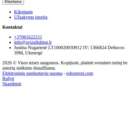
Klientams
Klientams
Užsakymų istorija
Kontaktai
+37061622211
info@avizafishing.lt
Justina Nugarienė LT100020030912 IV: 1366824 Deltuvos
39M, Ukmergė
2026 © Visos teisės saugomos. Kopijuoti, platinti svetainės turinį be
autorių sutikimo draudžiama.
Elektroninių parduotuvių nuoma
-
eshoprent.com
Rašyti
Skambinti