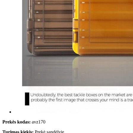
Prekės kodas:
avz170
Turimas kiekis:
Prekė sandėlyje