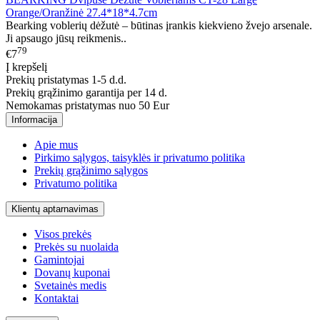
Orange/Oranžinė 27.4*18*4.7cm
Bearking voblerių dėžutė – būtinas įrankis kiekvieno žvejo arsenale.
Ji apsaugo jūsų reikmenis..
79
€7
Į krepšelį
Prekių pristatymas 1-5 d.d.
Prekių grąžinimo garantija per 14 d.
Nemokamas pristatymas nuo 50 Eur
Informacija
Apie mus
Pirkimo sąlygos, taisyklės ir privatumo politika
Prekių grąžinimo sąlygos
Privatumo politika
Klientų aptarnavimas
Visos prekės
Prekės su nuolaida
Gamintojai
Dovanų kuponai
Svetainės medis
Kontaktai