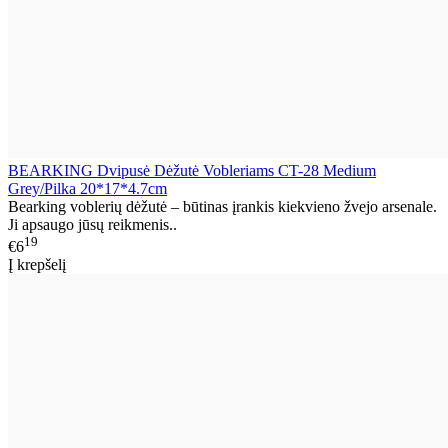
BEARKING Dvipusė Dėžutė Vobleriams CT-28 Medium
Grey/Pilka 20*17*4.7cm
Bearking voblerių dėžutė – būtinas įrankis kiekvieno žvejo arsenale.
Ji apsaugo jūsų reikmenis..
19
€6
Į krepšelį