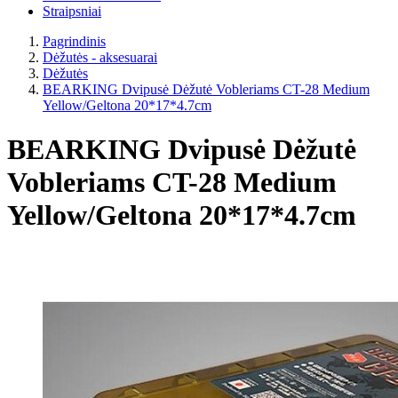
Straipsniai
Pagrindinis
Dėžutės - aksesuarai
Dėžutės
BEARKING Dvipusė Dėžutė Vobleriams CT-28 Medium
Yellow/Geltona 20*17*4.7cm
BEARKING Dvipusė Dėžutė
Vobleriams CT-28 Medium
Yellow/Geltona 20*17*4.7cm