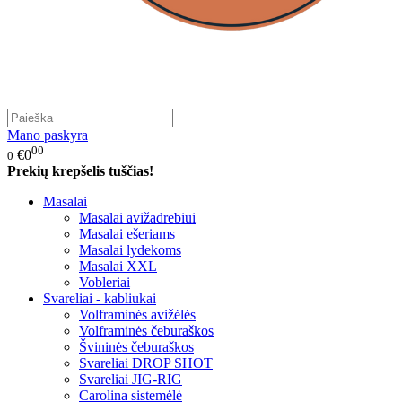
Mano paskyra
00
€0
0
Prekių krepšelis tuščias!
Masalai
Masalai avižadrebiui
Masalai ešeriams
Masalai lydekoms
Masalai XXL
Vobleriai
Svareliai - kabliukai
Volframinės avižėlės
Volframinės čeburaškos
Švininės čeburaškos
Svareliai DROP SHOT
Svareliai JIG-RIG
Carolina sistemėlė