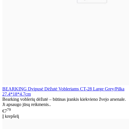
BEARKING Dvipusė Dėžutė Vobleriams CT-28 Large Grey/Pilka
27.4*18*4.7cm
Bearking voblerių dėžutė – būtinas įrankis kiekvieno žvejo arsenale.
Ji apsaugo jūsų reikmenis..
79
€7
Į krepšelį