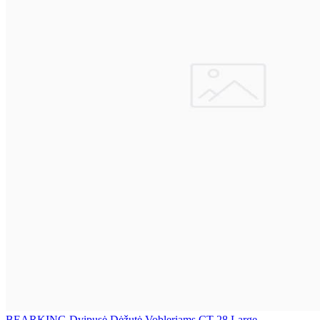
BEARKING Dvipusė Dėžutė Vobleriams CT-28 Large