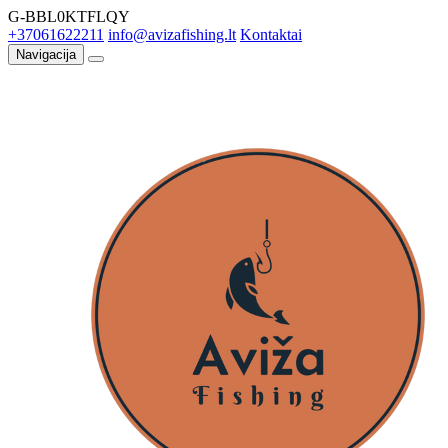
G-BBL0KTFLQY
+37061622211
info@avizafishing.lt
Kontaktai
Navigacija