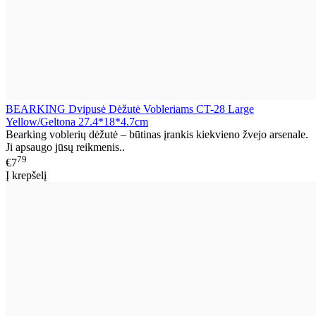
BEARKING Dvipusė Dėžutė Vobleriams CT-28 Large
Yellow/Geltona 27.4*18*4.7cm
Bearking voblerių dėžutė – būtinas įrankis kiekvieno žvejo arsenale.
Ji apsaugo jūsų reikmenis..
79
€7
Į krepšelį