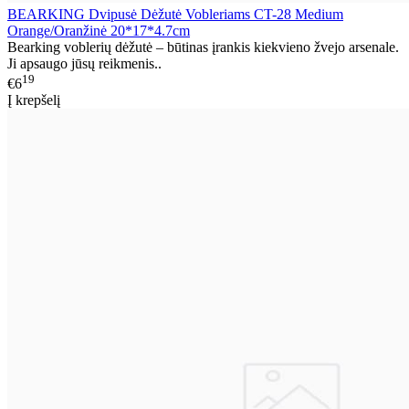
BEARKING Dvipusė Dėžutė Vobleriams CT-28 Medium
Orange/Oranžinė 20*17*4.7cm
Bearking voblerių dėžutė – būtinas įrankis kiekvieno žvejo arsenale.
Ji apsaugo jūsų reikmenis..
19
€6
Į krepšelį