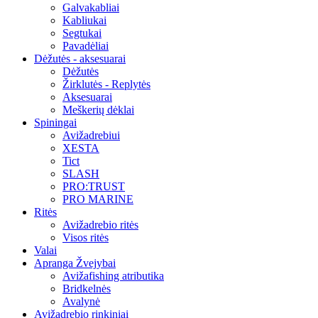
Galvakabliai
Kabliukai
Segtukai
Pavadėliai
Dėžutės - aksesuarai
Dėžutės
Žirklutės - Replytės
Aksesuarai
Meškerių dėklai
Spiningai
Avižadrebiui
XESTA
Tict
SLASH
PRO:TRUST
PRO MARINE
Ritės
Avižadrebio ritės
Visos ritės
Valai
Apranga Žvejybai
Avižafishing atributika
Bridkelnės
Avalynė
Avižadrebio rinkiniai