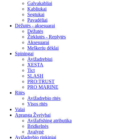
Galvakabliai
Kabliukai
Segtukai
Pavadėliai
Dėžutės - aksesuarai
Dėžutės
Žirklutės - Replytės
Aksesuarai
Meškerių dėklai
Spiningai
Avižadrebiui
XESTA
Tict
SLASH
PRO:TRUST
PRO MARINE
Ritės
Avižadrebio ritės
Visos ritės
Valai
Apranga Žvejybai
Avižafishing atributika
Bridkelnės
Avalynė
Avižadrebio rinkiniai