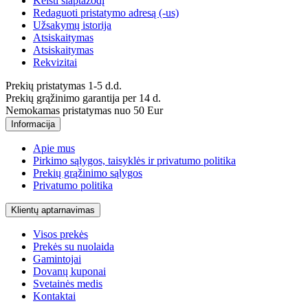
Keisti slaptažodį
Redaguoti pristatymo adresą (-us)
Užsakymų istorija
Atsiskaitymas
Atsiskaitymas
Rekvizitai
Prekių pristatymas 1-5 d.d.
Prekių grąžinimo garantija per 14 d.
Nemokamas pristatymas nuo 50 Eur
Informacija
Apie mus
Pirkimo sąlygos, taisyklės ir privatumo politika
Prekių grąžinimo sąlygos
Privatumo politika
Klientų aptarnavimas
Visos prekės
Prekės su nuolaida
Gamintojai
Dovanų kuponai
Svetainės medis
Kontaktai