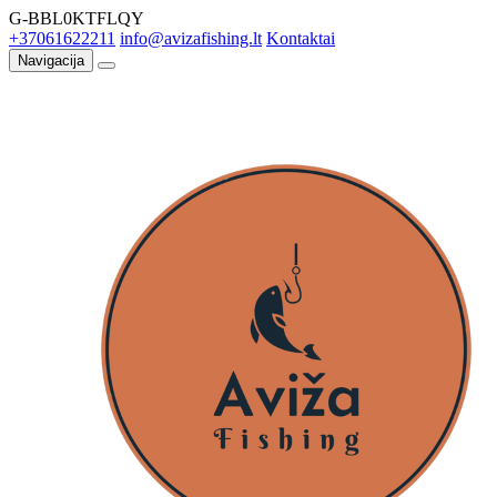
G-BBL0KTFLQY
+37061622211
info@avizafishing.lt
Kontaktai
Navigacija