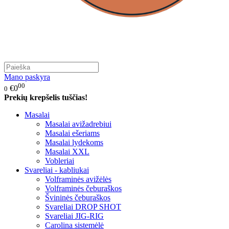
Mano paskyra
00
€0
0
Prekių krepšelis tuščias!
Masalai
Masalai avižadrebiui
Masalai ešeriams
Masalai lydekoms
Masalai XXL
Vobleriai
Svareliai - kabliukai
Volframinės avižėlės
Volframinės čeburaškos
Švininės čeburaškos
Svareliai DROP SHOT
Svareliai JIG-RIG
Carolina sistemėlė