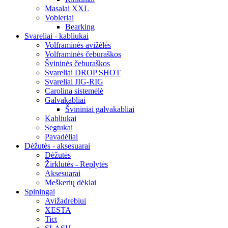
Masalai XXL
Vobleriai
Bearking
Svareliai - kabliukai
Volframinės avižėlės
Volframinės čeburaškos
Švininės čeburaškos
Svareliai DROP SHOT
Svareliai JIG-RIG
Carolina sistemėlė
Galvakabliai
Švininiai galvakabliai
Kabliukai
Segtukai
Pavadėliai
Dėžutės - aksesuarai
Dėžutės
Žirklutės - Replytės
Aksesuarai
Meškerių dėklai
Spiningai
Avižadrebiui
XESTA
Tict