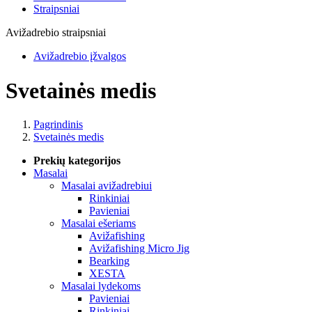
Straipsniai
Avižadrebio straipsniai
Avižadrebio įžvalgos
Svetainės medis
Pagrindinis
Svetainės medis
Prekių kategorijos
Masalai
Masalai avižadrebiui
Rinkiniai
Pavieniai
Masalai ešeriams
Avižafishing
Avižafishing Micro Jig
Bearking
XESTA
Masalai lydekoms
Pavieniai
Rinkiniai