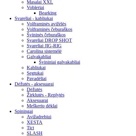
Masalai XXL
Vobleriai
Bearking
Svareliai - kabliukai
Volframinės avižėlės
Volframinės čeburaškos
Švininės čeburaškos
Svareliai DROP SHOT
Svareliai JIG-RIG
Carolina sistemėlė
Galvakabliai
Švininiai galvakabliai
Kabliukai
Segtukai
Pavadėliai
Dėžutės - aksesuarai
Dėžutės
Žirklutės - Replytės
Aksesuarai
Meškerių dėklai
Spiningai
Avižadrebiui
XESTA
Tict
SLASH