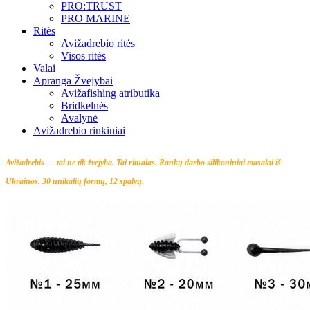
PRO:TRUST
PRO MARINE
Ritės
Avižadrebio ritės
Visos ritės
Valai
Apranga Žvejybai
Avižafishing atributika
Bridkelnės
Avalynė
Avižadrebio rinkiniai
Avižadrebis — tai ne tik žvejyba. Tai ritualas.
Rankų darbo silikoniniai masalai iš
Ukrainos. 30 unikalių formų, 12 spalvų.