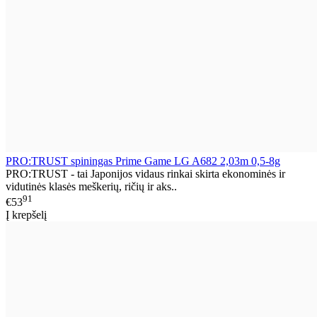
PRO:TRUST spiningas Prime Game LG A682 2,03m 0,5-8g
PRO:TRUST - tai Japonijos vidaus rinkai skirta ekonominės ir
vidutinės klasės meškerių, ričių ir aks..
91
€53
Į krepšelį