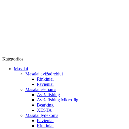
Kategorijos
Masalai
Masalai avižadrebiui
Rinkiniai
Pavieniai
Masalai ešeriams
Avižafishing
Avižafishing Micro Jig
Bearking
XESTA
Masalai lydekoms
Pavieniai
Rinkiniai