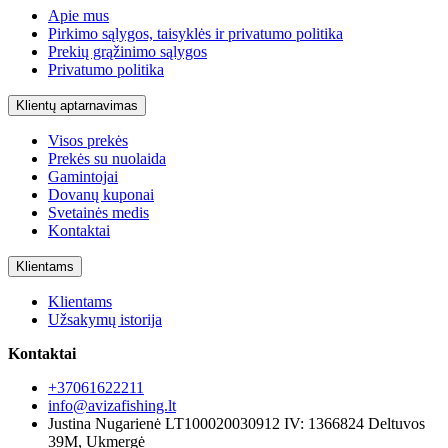
Apie mus
Pirkimo sąlygos, taisyklės ir privatumo politika
Prekių grąžinimo sąlygos
Privatumo politika
Klientų aptarnavimas
Visos prekės
Prekės su nuolaida
Gamintojai
Dovanų kuponai
Svetainės medis
Kontaktai
Klientams
Klientams
Užsakymų istorija
Kontaktai
+37061622211
info@avizafishing.lt
Justina Nugarienė LT100020030912 IV: 1366824 Deltuvos
39M, Ukmergė