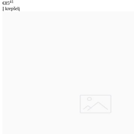
41
€85
Į krepšelį