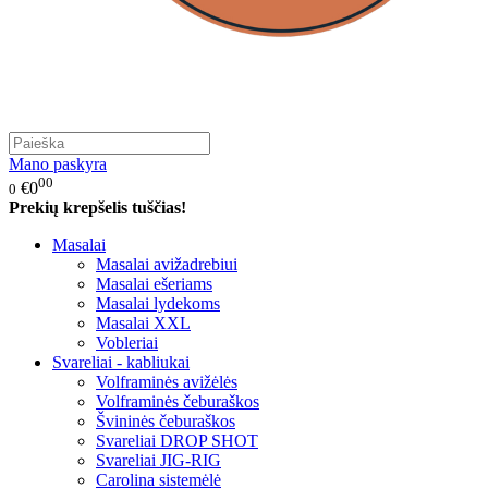
Mano paskyra
00
€0
0
Prekių krepšelis tuščias!
Masalai
Masalai avižadrebiui
Masalai ešeriams
Masalai lydekoms
Masalai XXL
Vobleriai
Svareliai - kabliukai
Volframinės avižėlės
Volframinės čeburaškos
Švininės čeburaškos
Svareliai DROP SHOT
Svareliai JIG-RIG
Carolina sistemėlė