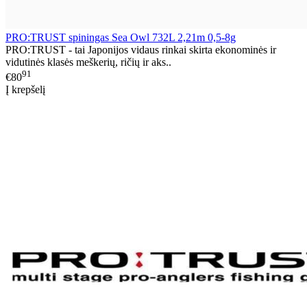
PRO:TRUST spiningas Sea Owl 732L 2,21m 0,5-8g
PRO:TRUST - tai Japonijos vidaus rinkai skirta ekonominės ir
vidutinės klasės meškerių, ričių ir aks..
91
€80
Į krepšelį