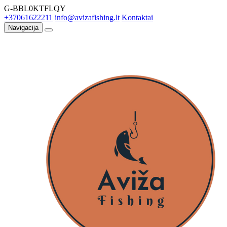
G-BBL0KTFLQY
+37061622211
info@avizafishing.lt
Kontaktai
Navigacija