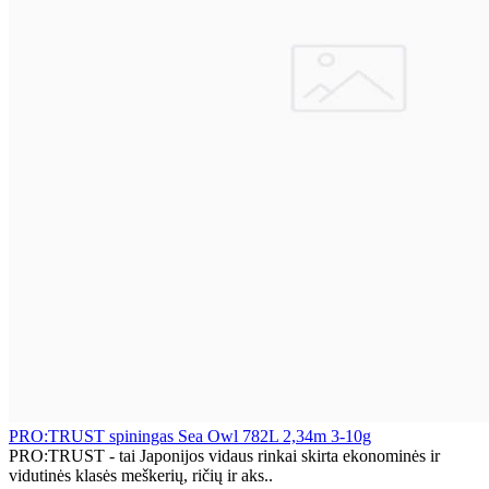
PRO:TRUST spiningas Sea Owl 782L 2,34m 3-10g
PRO:TRUST - tai Japonijos vidaus rinkai skirta ekonominės ir
vidutinės klasės meškerių, ričių ir aks..