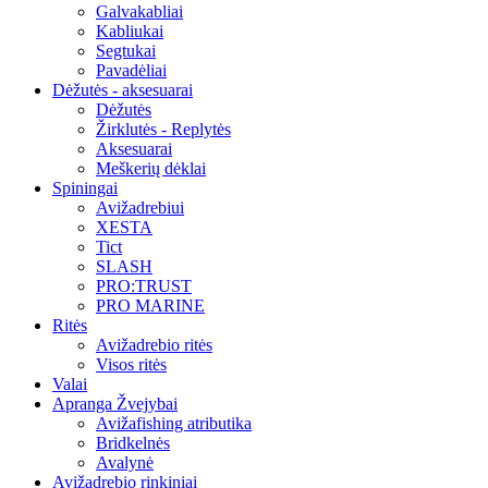
Galvakabliai
Kabliukai
Segtukai
Pavadėliai
Dėžutės - aksesuarai
Dėžutės
Žirklutės - Replytės
Aksesuarai
Meškerių dėklai
Spiningai
Avižadrebiui
XESTA
Tict
SLASH
PRO:TRUST
PRO MARINE
Ritės
Avižadrebio ritės
Visos ritės
Valai
Apranga Žvejybai
Avižafishing atributika
Bridkelnės
Avalynė
Avižadrebio rinkiniai