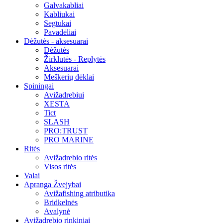
Galvakabliai
Kabliukai
Segtukai
Pavadėliai
Dėžutės - aksesuarai
Dėžutės
Žirklutės - Replytės
Aksesuarai
Meškerių dėklai
Spiningai
Avižadrebiui
XESTA
Tict
SLASH
PRO:TRUST
PRO MARINE
Ritės
Avižadrebio ritės
Visos ritės
Valai
Apranga Žvejybai
Avižafishing atributika
Bridkelnės
Avalynė
Avižadrebio rinkiniai