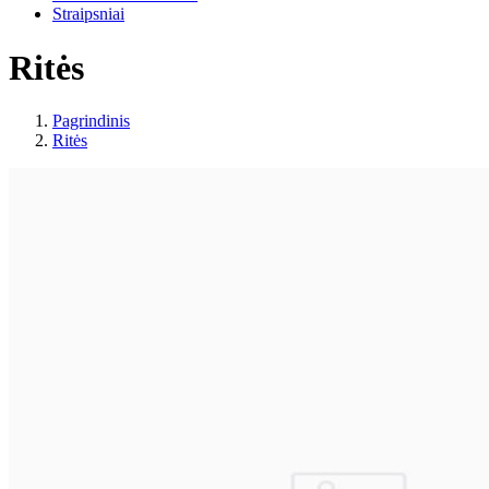
Straipsniai
Ritės
Pagrindinis
Ritės