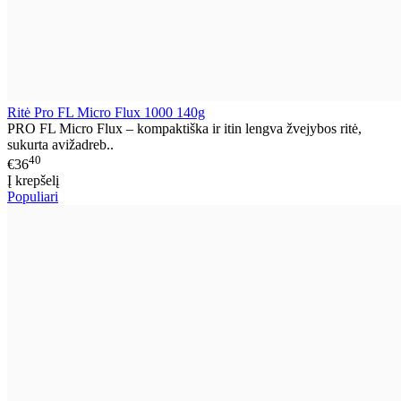
Ritė Pro FL Micro Flux 1000 140g
PRO FL Micro Flux – kompaktiška ir itin lengva žvejybos ritė,
sukurta avižadreb..
40
€36
Į krepšelį
Populiari