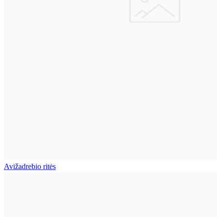
Avižadrebio ritės