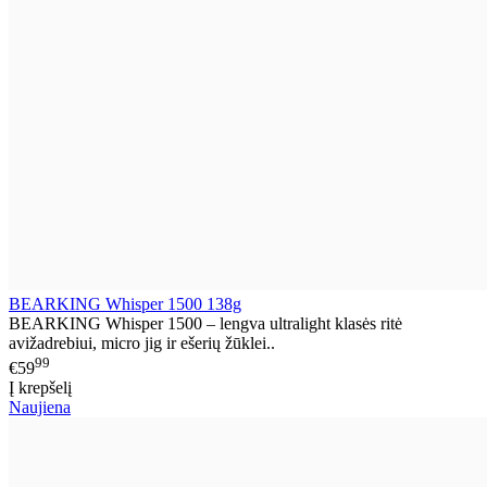
BEARKING Whisper 1500 138g
BEARKING Whisper 1500 – lengva ultralight klasės ritė
avižadrebiui, micro jig ir ešerių žūklei..
99
€59
Į krepšelį
Naujiena