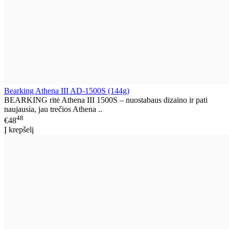
Bearking Athena III AD-1500S (144g)
BEARKING ritė Athena III 1500S – nuostabaus dizaino ir pati
naujausia, jau trečios Athena ..
48
€48
Į krepšelį