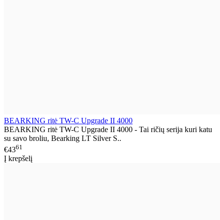
BEARKING ritė TW-C Upgrade II 4000
BEARKING ritė TW-C Upgrade II 4000 - Tai ričių serija kuri katu
su savo broliu, Bearking LT Silver S..
61
€43
Į krepšelį