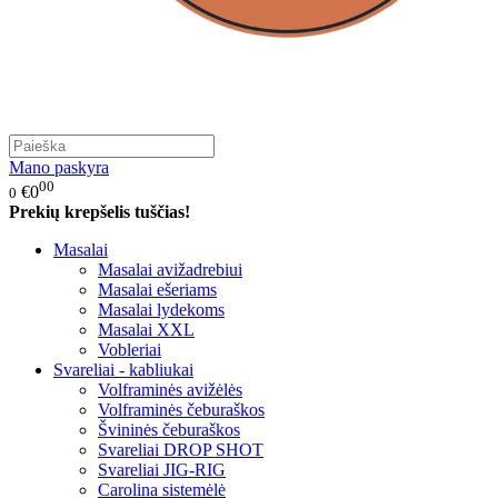
Mano paskyra
00
€0
0
Prekių krepšelis tuščias!
Masalai
Masalai avižadrebiui
Masalai ešeriams
Masalai lydekoms
Masalai XXL
Vobleriai
Svareliai - kabliukai
Volframinės avižėlės
Volframinės čeburaškos
Švininės čeburaškos
Svareliai DROP SHOT
Svareliai JIG-RIG
Carolina sistemėlė