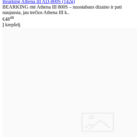
Bearking Athena III AD-800S (142g)
BEARKING ritė Athena III 800S – nuostabaus dizaino ir pati
naujausia, jau trečios Athena III k..
48
€48
Į krepšelį