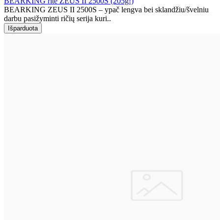
BEARKING ritė ZEUS II 2500S (205g!)
BEARKING ZEUS II 2500S – ypač lengva bei sklandžiu/švelniu
darbu pasižyminti ričių serija kuri..