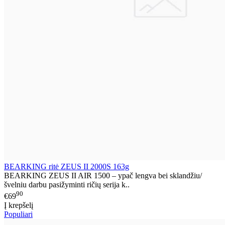
BEARKING ritė ZEUS II 2000S 163g
BEARKING ZEUS II AIR 1500 – ypač lengva bei sklandžiu/
švelniu darbu pasižyminti ričių serija k..
90
€69
Į krepšelį
Populiari