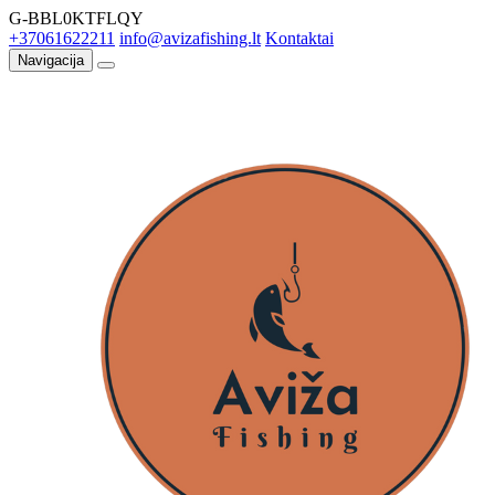
G-BBL0KTFLQY
+37061622211
info@avizafishing.lt
Kontaktai
Navigacija