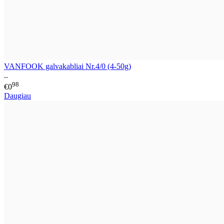
VANFOOK galvakabliai Nr.4/0 (4-50g)
..
98
€0
Daugiau