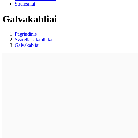
Straipsniai
Galvakabliai
Pagrindinis
Svareliai - kabliukai
Galvakabliai