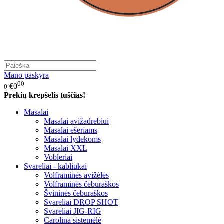
Mano paskyra
00
€0
0
Prekių krepšelis tuščias!
Masalai
Masalai avižadrebiui
Masalai ešeriams
Masalai lydekoms
Masalai XXL
Vobleriai
Svareliai - kabliukai
Volframinės avižėlės
Volframinės čeburaškos
Švininės čeburaškos
Svareliai DROP SHOT
Svareliai JIG-RIG
Carolina sistemėlė