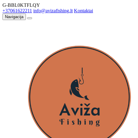
G-BBL0KTFLQY
+37061622211
info@avizafishing.lt
Kontaktai
Navigacija