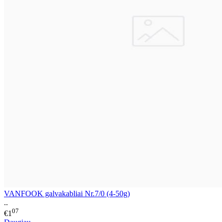
VANFOOK galvakabliai Nr.7/0 (4-50g)
..
07
€1