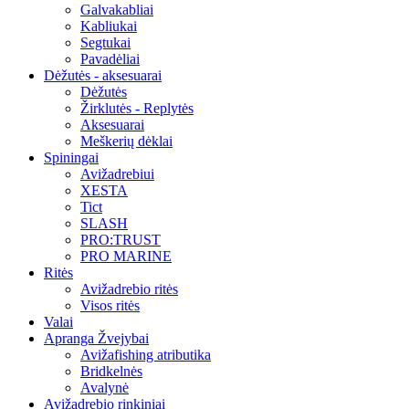
Galvakabliai
Kabliukai
Segtukai
Pavadėliai
Dėžutės - aksesuarai
Dėžutės
Žirklutės - Replytės
Aksesuarai
Meškerių dėklai
Spiningai
Avižadrebiui
XESTA
Tict
SLASH
PRO:TRUST
PRO MARINE
Ritės
Avižadrebio ritės
Visos ritės
Valai
Apranga Žvejybai
Avižafishing atributika
Bridkelnės
Avalynė
Avižadrebio rinkiniai