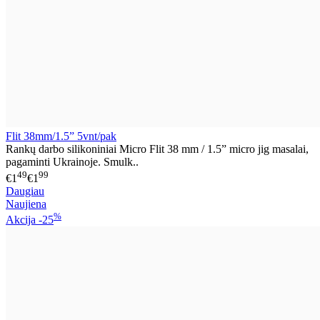
Flit 38mm/1.5” 5vnt/pak
Rankų darbo silikoniniai Micro Flit 38 mm / 1.5” micro jig masalai,
pagaminti Ukrainoje. Smulk..
49
99
€1
€1
Daugiau
Naujiena
%
Akcija
-25