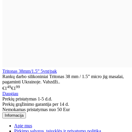
Tritonas 38mm/1.5” 5vnt/pak
Rankų darbo silikoniniai Tritonas 38 mm / 1.5” micro jig masalai,
pagaminti Ukrainoje. Vabzdži..
49
99
€1
€1
Daugiau
Prekių pristatymas 1-5 d.d.
Prekių grąžinimo garantija per 14 d.
Nemokamas pristatymas nuo 50 Eur
Informacija
Apie mus
Pirkimo sąlygos, taisyklės ir privatumo politika