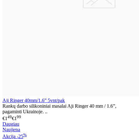
Aji Ringer 40mm/1.6” 5vnt/pak
Rankų darbo silikoniniai masalai Aji Ringer 40 mm / 1.6”,
pagaminti Ukrainoje. ..
49
99
€1
€1
Daugiau
Naujiena
%
Akcija
-25