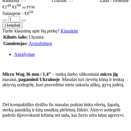
Raudona
Grafitas
Žalia - violetinė
49
99
€1
€1
su PVM
50
Sutaupote - €0
Turite klausimų apie šią prekę?
Klauskite
Kilmės šalis:
Ukraina
Gamintojas:
Avizafishing
Aprašymas
Micro Wag 36 mm / 1.4”
– rankų darbo silikoniniai
micro jig
masalai,
pagaminti Ukrainoje
. Masalas turi rievėtą kūną ir lenktą
aktyvią uodegėlę, kuri pravedimo metu sukuria aiškų, gyvą judesį.
Dėl kompaktiško dydžio šis masalas puikiai tinka ešerių, šapalų,
sterkų jauniklių ir kitų smulkių plėšrūnų žūklei. Aktyvi uodegėlė
padeda išprovokuoti kibimą net tada, kai žuvis nėra labai agresyvi.