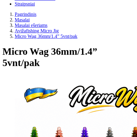
Straipsniai
Pagrindinis
Masalai
Masalai ešeriams
Avižafishing Micro Jig
Micro Wag 36mm/1.4” 5vnt/pak
Micro Wag 36mm/1.4”
5vnt/pak