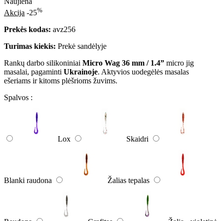
Naujiena
%
Akcija
-25
Prekės kodas:
avz256
Turimas kiekis:
Prekė sandėlyje
Rankų darbo silikoniniai
Micro Wag 36 mm / 1.4”
micro jig
masalai, pagaminti
Ukrainoje
. Aktyvios uodegėlės masalas
ešeriams ir kitoms plėšrioms žuvims.
Spalvos :
Lox
Skaidri
Blanki raudona
Žalias tepalas