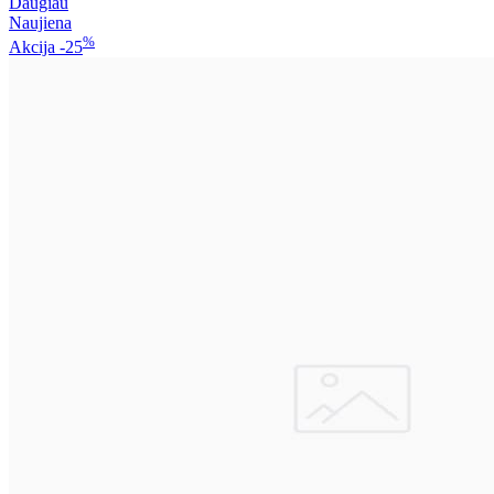
Daugiau
Naujiena
%
Akcija
-25