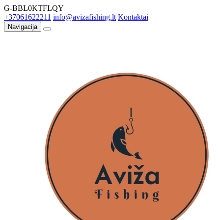
G-BBL0KTFLQY
+37061622211
info@avizafishing.lt
Kontaktai
Navigacija