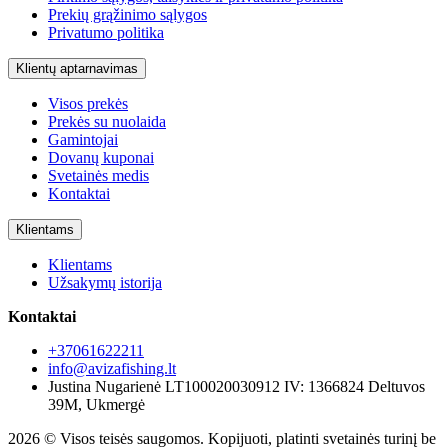
Prekių grąžinimo sąlygos
Privatumo politika
Klientų aptarnavimas
Visos prekės
Prekės su nuolaida
Gamintojai
Dovanų kuponai
Svetainės medis
Kontaktai
Klientams
Klientams
Užsakymų istorija
Kontaktai
+37061622211
info@avizafishing.lt
Justina Nugarienė LT100020030912 IV: 1366824 Deltuvos
39M, Ukmergė
2026 © Visos teisės saugomos. Kopijuoti, platinti svetainės turinį be