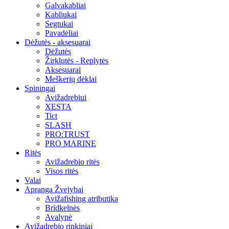
Galvakabliai
Kabliukai
Segtukai
Pavadėliai
Dėžutės - aksesuarai
Dėžutės
Žirklutės - Replytės
Aksesuarai
Meškerių dėklai
Spiningai
Avižadrebiui
XESTA
Tict
SLASH
PRO:TRUST
PRO MARINE
Ritės
Avižadrebio ritės
Visos ritės
Valai
Apranga Žvejybai
Avižafishing atributika
Bridkelnės
Avalynė
Avižadrebio rinkiniai