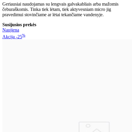
Geriausiai naudojamas su lengvais galvakabliais arba mažomis
čeburaškomis. Tinka tiek lėtam, tiek aktyvesniam micro jig
pravedimui stovinčiame ar lėtai tekančiame vandenyje.
Susijusios prekės
Naujiena
%
Akcija
-25