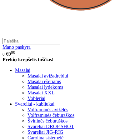
Mano paskyra
00
€0
0
Prekių krepšelis tuščias!
Masalai
Masalai avižadrebiui
Masalai ešeriams
Masalai lydekoms
Masalai XXL
Vobleriai
Svareliai - kabliukai
Volframinės avižėlės
Volframinės čeburaškos
Švininės čeburaškos
Svareliai DROP SHOT
Svareliai JIG-RIG
Carolina sistemėlė