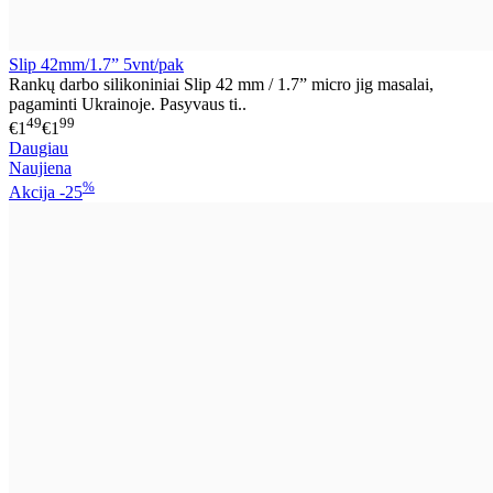
Slip 42mm/1.7” 5vnt/pak
Rankų darbo silikoniniai Slip 42 mm / 1.7” micro jig masalai,
pagaminti Ukrainoje. Pasyvaus ti..
49
99
€1
€1
Daugiau
Naujiena
%
Akcija
-25